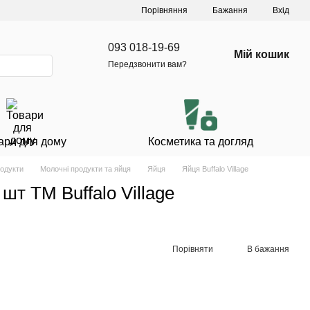
Порівняння
Бажання
Вхід
093 018-19-69
Мій кошик
Передзвонити вам?
ари для дому
Косметика та догляд
родукти
Молочні продукти та яйця
Яйця
Яйця Buffalo Village
шт ТМ Buffalo Village
Порівняти
В бажання