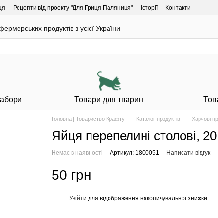
ця
Рецепти від проекту "Для Гриця Паляниця"
Історії
Контакти
ермерських продуктів з усієї України
Набори
Товари для тварин
Тов
Головна | Товариство Крафту
Каталог продуктів
Харчові п
Яйця перепелині столові, 20 
Немає в наявності
Артикул: 1800051
Написати відгук
50 грн
Увійти
для відображення накопичувальної знижки
%