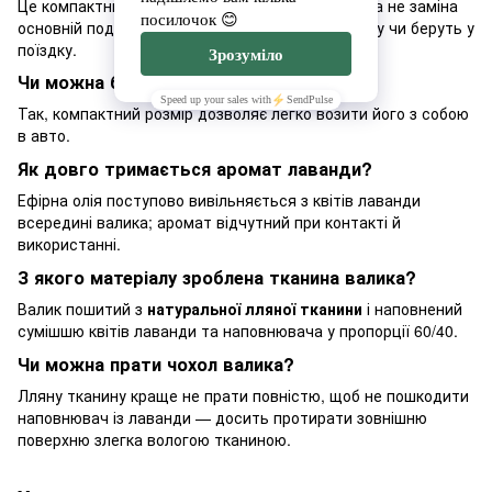
Це компактний ароматерапевтичний аксесуар, а не заміна
основній подушці — його кладуть під шию, спину чи беруть у
поїздку.
Чи можна брати валик у подорож?
Так, компактний розмір дозволяє легко возити його з собою
в авто.
Як довго тримається аромат лаванди?
Ефірна олія поступово вивільняється з квітів лаванди
всередині валика; аромат відчутний при контакті й
використанні.
З якого матеріалу зроблена тканина валика?
Валик пошитий з
натуральної лляної тканини
і наповнений
сумішшю квітів лаванди та наповнювача у пропорції 60/40.
Чи можна прати чохол валика?
Лляну тканину краще не прати повністю, щоб не пошкодити
наповнювач із лаванди — досить протирати зовнішню
поверхню злегка вологою тканиною.