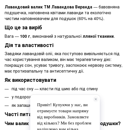
Лавандовий валик ТМ Лавандова Веранда
— бавовняна
подушечка, наповнена квітами лаванди та екологічно
чистим наповнювачем для подушок (60% на 40%).
Що це за виріб
Вага —
100 г
, виконаний з натуральної
лляної тканини
.
Дія та властивості
Завдяки лавандовій олії, яка поступово вивільняється під
час користування валиком, він має терапевтичну дію:
покращує сон, усуває тривогу, заспокоює нервову систему,
має протизапальну та антисептичну дії.
Як використовувати
під час сну — класти під шию або під спину
у подорожі — брати з собою в авто
як запашний декор на ліжку або дивані
Часті питання
Чим валик відрізняється від звичайної подушки?