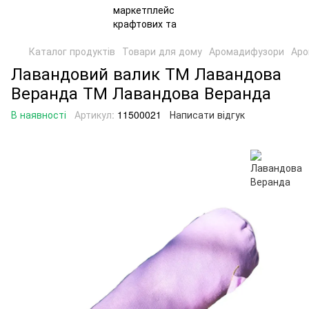
Каталог продуктів
Товари для дому
Аромадифузори
Аро
Лавандовий валик ТМ Лавандова
Веранда ТМ Лавандова Веранда
В наявності
Артикул:
11500021
Написати відгук