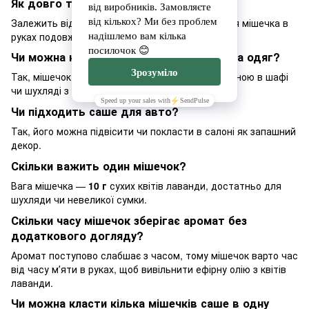
Як довго тримається аромат?
Залежить від умов зберігання; регулярне м'яття мішечка в
руках подовжує відчутність аромату.
Чи можна класти саше безпосередньо на одяг?
Так, мішечок призначений для контакту з тканиною в шафі
чи шухляді з білизною.
Чи підходить саше для авто?
Так, його можна підвісити чи покласти в салоні як запашний
декор.
Скільки важить один мішечок?
Вага мішечка —
10 г
сухих квітів лаванди, достатньо для
шухляди чи невеликої сумки.
Скільки часу мішечок зберігає аромат без
додаткового догляду?
Аромат поступово слабшає з часом, тому мішечок варто час
від часу мʼяти в руках, щоб вивільнити ефірну олію з квітів
лаванди.
Чи можна класти кілька мішечків саше в одну