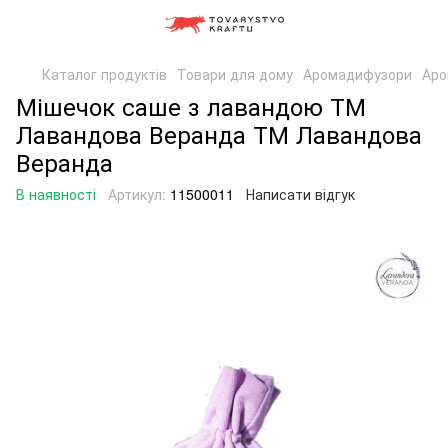
Каталог продуктів
Товари для дому
Аромадифузори
Аро
Мішечок саше з лавандою ТМ
Лавандова Веранда ТМ Лавандова
Веранда
В наявності
Артикул:
11500011
Написати відгук