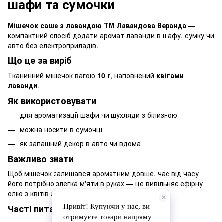
шафи та сумочки
Мішечок саше з лавандою ТМ Лавандова Веранда
—
компактний спосіб додати аромат лаванди в шафу, сумку чи
авто без електроприладів.
Що це за виріб
Тканинний мішечок вагою
10 г
, наповнений
квітами
лаванди
.
Як використовувати
для ароматизації шафи чи шухляди з білизною
можна носити в сумочці
як запашний декор в авто чи вдома
Важливо знати
Щоб мішечок залишався ароматним довше, час від часу
його потрібно злегка м'яти в руках — це вивільняє ефірну
олію з квітів лаванди.
Часті питання