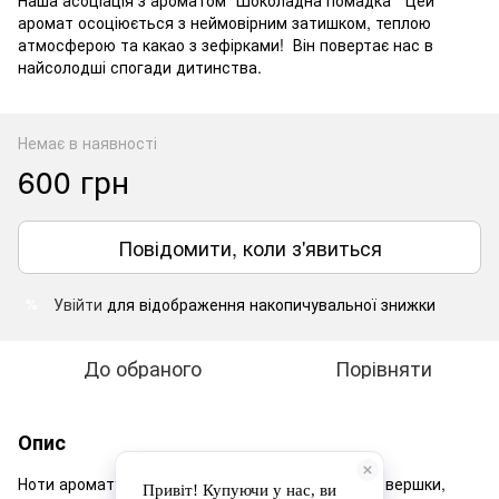
Наша асоціація з ароматом “Шоколадна помадка” Цей
аромат осоціюється з неймовірним затишком, теплою
атмосферою та какао з зефірками! Він повертає нас в
найсолодші спогади дитинства.
Немає в наявності
600 грн
Повідомити, коли з'явиться
Увійти
для відображення накопичувальної знижки
%
До обраного
Порівняти
Опис
Ноти аромату: Верхні ноти: ваніль Ноти серця: вершки,