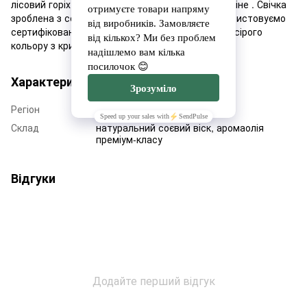
лісовий горіх Базові ноти: шоколад, цукор, праліне . Свічка
зроблена з соєвого воску Golden Wax 464, використовуємо
сертифікований аромат. Дизайн свічки - кашпо сірого
кольору з кришечкою
Характеристики
Регіон
Львівщина
Склад
натуральний соєвий віск, аромаолія
преміум-класу
Відгуки
Додайте перший відгук