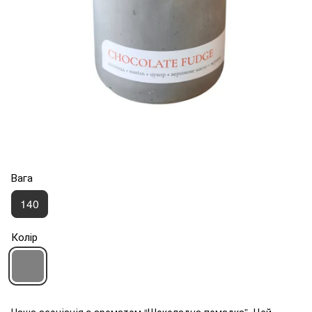
Вага
140
Колір