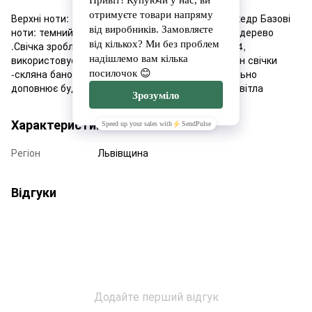
Верхні ноти: тикове дерево Ноти серця: шкіра, кедр Базові
ноти: темний мускус, амірис, пачулі, сандалове дерево
.Свічка зроблена з соєвого воску Golden Wax 464,
використовуємо сертифікований аромат. Дизайн свічки
-скляна баночка з дерев'яною кришечкою, ідеально
доповнює будь - який інтер'єр та дарує багато світла
Характеристики
Регіон
Львівщина
Відгуки
Додайте перший відгук