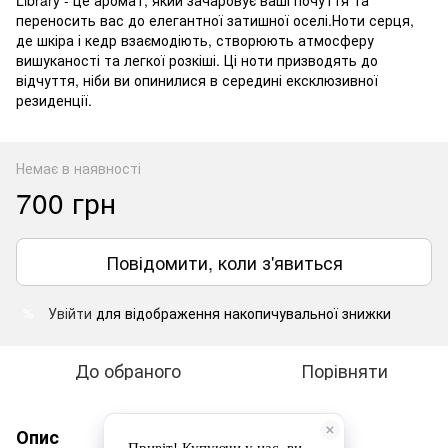
Library - це аромат, який зачаровує ваші почуття та
переносить вас до елегантної затишної оселі.Ноти серця,
де шкіра і кедр взаємодіють, створюють атмосферу
вишуканості та легкої розкіші. Ці ноти призводять до
відчуття, ніби ви опинилися в середині ексклюзивної
резиденції.
Немає в наявності
700 грн
Повідомити, коли з'явиться
Увійти
для відображення накопичувальної знижки
%
До обраного
Порівняти
Опис