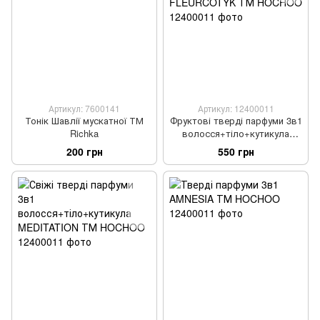
Артикул: 7600141
Артикул: 12400011
Тонік Шавлії мускатної ТМ
Фруктові тверді парфуми 3в1
Richka
волосся+тіло+кутикула
FLEURCOTYK ТМ HOCHOO
200 грн
550 грн