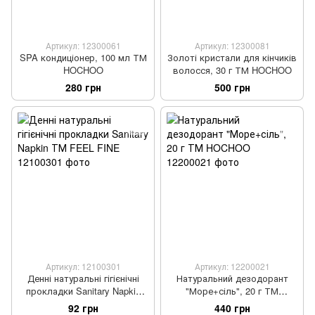
Артикул: 12300061
Артикул: 12300081
SPA кондиціонер, 100 мл ТМ
Золоті кристали для кінчиків
HOCHOO
волосся, 30 г ТМ HOCHOO
280 грн
500 грн
Артикул: 12100301
Артикул: 12200021
Денні натуральні гігієнічні
Натуральний дезодорант
прокладки Sanitary Napkin
"Море+сіль", 20 г ТМ
ТМ FEEL FINE
HOCHOO
92 грн
440 грн