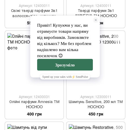
Артикул: 12400011
Артикул: 12400011
Свіжі тверді парфуми 3в1
Тверді парфуми 3в1
волосся+тіло+кутикула
AMNESIA ТМ HOCHOO
MEDITATION ТМ HOCHOO
550 грн
490 грн
Артикул: 12400031
Артикул: 12300011
Олійні парфуми Amnesia ТМ
Шампунь Sensitive, 200 мл ТМ
HOCHOO
HOCHOO
400 грн
450 грн