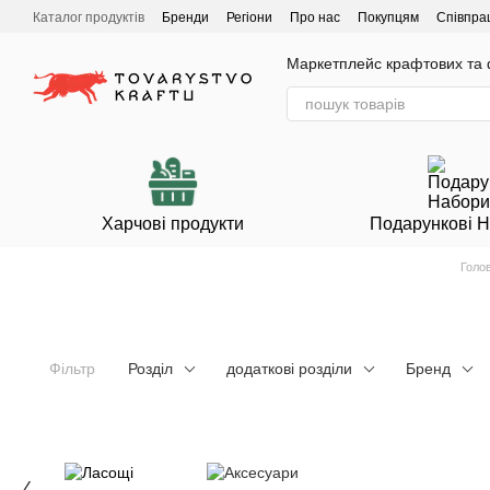
Перейти до основного контенту
Каталог продуктів
Бренди
Регіони
Про нас
Покупцям
Співпра
Маркетплейс крафтових та ф
Харчові продукти
Подарункові 
Голо
Фільтр
Розділ
додаткові розділи
Бренд