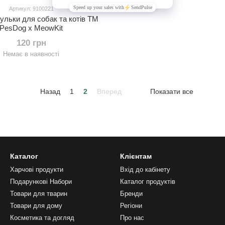
Артикул: 9100221
кульки для собак та котів ТМ
PesDog x MeowKit
120 грн
Немає в наявності
Назад
1
2
Вперед
Показати все
Каталог
Клієнтам
Харчові продукти
Вхід до кабінету
Подарункові Набори
Каталог продуктів
Товари для тварин
Бренди
Товари для дому
Регіони
Косметика та догляд
Про нас