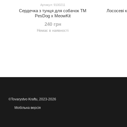
Артикул: 9100211
Сердечка з тунця для собачок ТМ
Лососеві 
PesDog x MeowKit
240 грн
Немає в наявності
©Tovarystvo Kraftu, 2023-2026
Мобільна версія