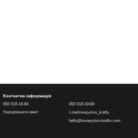
Контактна інформація
093 018-19-69
093 018-19-69
t.me/tovarystvo_kraftu
Передзвонити вам?
hello@tovarystvo-kraftu.com