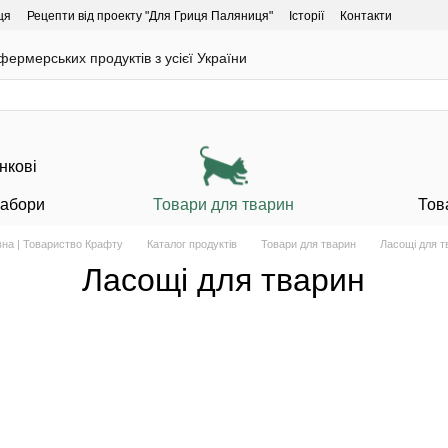
ця
Рецепти від проекту "Для Гриця Паляниця"
Історії
Контакти
ермерських продуктів з усієї України
Набори
Товари для тварин
Тов
вна | Товариство Крафту
Каталог продуктів
Товари для тварин
Ласощі для т
Ласощі для тварин