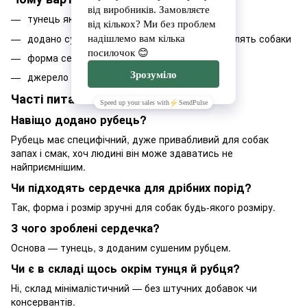
тунець як основа смаку
додано сушений рубець, який особливо люблять собаки
форма сердечка зручна для дозування
джерело Омега-3 з тунця
Часті питання
Навіщо додано рубець?
Рубець має специфічний, дуже привабливий для собак
запах і смак, хоч людині він може здаватись не
найприємнішим.
Чи підходять сердечка для дрібних порід?
Так, форма і розмір зручні для собак будь-якого розміру.
З чого зроблені сердечка?
Основа — тунець, з доданим сушеним рубцем.
Чи є в складі щось окрім тунця й рубця?
Ні, склад мінімалістичний — без штучних добавок чи
консервантів.