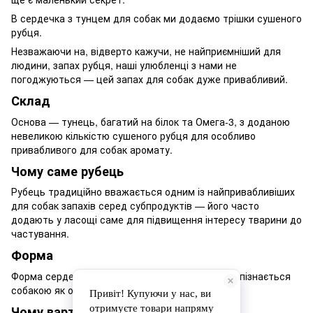
В сердечка з тунцем для собак ми додаємо трішки сушеного
рубця.
Незважаючи на, відверто кажучи, не найприємніший для
людини, запах рубця, наші улюбленці з нами не
погоджуються — цей запах для собак дуже привабливий.
Склад
Основа — тунець, багатий на білок та Омега-3, з доданою
невеликою кількістю сушеного рубця для особливо
привабливого для собак аромату.
Чому саме рубець
Рубець традиційно вважається одним із найпривабливіших
для собак запахів серед субпродуктів — його часто
додають у ласощі саме для підвищення інтересу тварини до
частування.
Форма
Форма сердечка зручна для дозування і легко впізнається
собакою як особливе частування.
Чому варто обрати