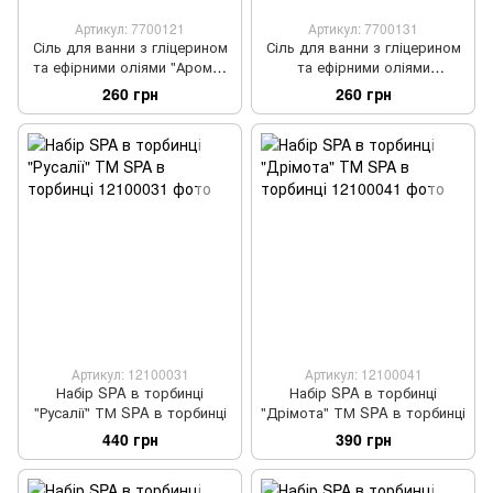
Артикул: 7700121
Артикул: 7700131
Сіль для ванни з гліцерином
Сіль для ванни з гліцерином
та ефірними оліями "Аромат
та ефірними оліями
провансу" ТМ Мильна опера
"Цитрусовий бум" ТМ Мильна
260 грн
260 грн
опера
Артикул: 12100031
Артикул: 12100041
Набір SPA в торбинці
Набір SPA в торбинці
"Русалії" ТМ SPA в торбинці
"Дрімота" ТМ SPA в торбинці
440 грн
390 грн