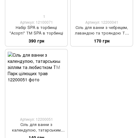
1
Артикул: 12100071
Артикул: 12200041
Набір SPA в торбинці
Сіль для ванни з чебрецем,
"Асорті" ТМ SPA в торбинці
лавандою та трояндою ТМ
Парк цілющих трав
390 грн
170 грн
Артикул: 12200051
Сіль для ванни з
календулою, татарським
зіллям та любистком ТМ
140 грн