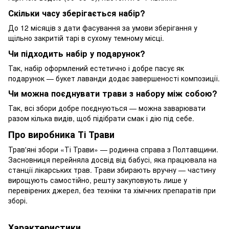
Скільки часу зберігається набір?
До 12 місяців з дати фасування за умови зберігання у
щільно закритій тарі в сухому темному місці.
Чи підходить набір у подарунок?
Так, набір оформлений естетично і добре пасує як
подарунок — букет лаванди додає завершеності композиції.
Чи можна поєднувати трави з набору між собою?
Так, всі збори добре поєднуються — можна заварювати
разом кілька видів, щоб підібрати смак і дію під себе.
Про виробника Ті Трави
Трав'яні збори «Ті Трави» — родинна справа з Полтавщини.
Засновниця перейняла досвід від бабусі, яка працювала на
станції лікарських трав. Трави збирають вручну — частину
вирощують самостійно, решту закуповують лише у
перевірених джерел, без техніки та хімічних препаратів при
зборі.
Характеристики