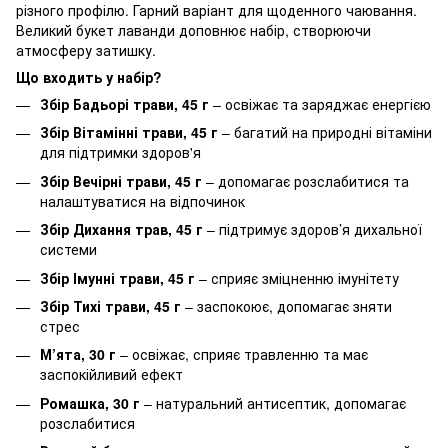
різного профілю. Гарний варіант для щоденного чаювання.
Великий букет лаванди доповнює набір, створюючи
атмосферу затишку.
Що входить у набір?
Збір Бадьорі трави, 45 г
– освіжає та заряджає енергією
Збір Вітамінні трави, 45 г
– багатий на природні вітаміни
для підтримки здоров'я
Збір Вечірні трави, 45 г
– допомагає розслабитися та
налаштуватися на відпочинок
Збір Дихання трав, 45 г
– підтримує здоров’я дихальної
системи
Збір Імунні трави, 45 г
– сприяє зміцненню імунітету
Збір Тихі трави, 45 г
– заспокоює, допомагає зняти
стрес
М’ята, 30 г
– освіжає, сприяє травленню та має
заспокійливий ефект
Ромашка, 30 г
– натуральний антисептик, допомагає
розслабитися