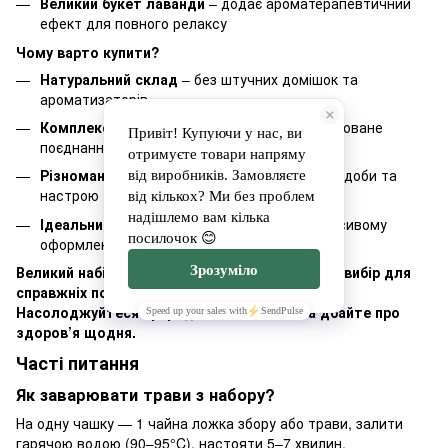
Великий букет лаванди
– додає ароматерапевтичний
ефект для повного релаксу
Чому варто купити?
Натуральний склад
– без штучних домішок та
ароматизаторів
Комплексна підтримка здоров’я
– збалансоване
поєднання трав
Різноманіття смаків
– для будь-якого часу доби та
настрою
Ідеальний подарунок
– великий набір у красивому
оформленні
Великий набір «Сила природи» – це ідеальний вибір для
справжніх поціновувачів трав'яного чаю.
Насолоджуйтеся природними смаками та дбайте про
здоров’я щодня.
Часті питання
Як заварювати трави з набору?
На одну чашку — 1 чайна ложка збору або трави, залити
гарячою водою (90–95°C), настояти 5–7 хвилин.