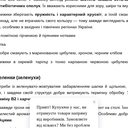
нтибіотичних сполук
. Їх вважають корисними для зору, шкіри та ім
рижики зберігають
пружність і характерний хрускіт
, а їхній сма
над, але не втрачають свого кольору — тому завжди виглядають а
м
, особливо в західних і північних регіонах України.
ь помітною гірчинкою й пряними нотками
стка
добре смакують з маринованою цибулею, хроном, чорним хлібом
ижики в окремій тарілці з тонко нарізаною червоною цибулею
еленки (зеленухи)
гриби із зеленувато-жовтуватим забарвленням шапки й щільною, 
и, і завдяки своїй структурі добре витримують термічну обробку.
таміну B2 і харчових волокон.
авжди трохи несподіваний, але дуже приємний акцент на столі. Їх
емлистий аромат додає глибини до звичних страв. Особливо доб
яйцями
.