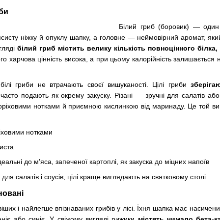
иби
Білий гриб (боровик) — один
’ясисту ніжку й опуклу шапку, а головне — неймовірний аромат, який
гляді
білий гриб містить велику кількість повноцінного білка, в
ого харчова цінність висока, а при цьому калорійність залишається
білі гриби не втрачають своєї вишуканості. Цілі гриби
зберіга
часто подають як окрему закуску. Різані — зручні для салатів або 
горіховими нотками й приємною кислинкою від маринаду. Це той ви
ріховими нотками
систа
ідеальні до м’яса, запеченої картоплі, як закуска до міцних напоїв
ші для салатів і соусів, цілі краще виглядають на святковому столі
новані
іших і найлегше впізнаваних грибів у лісі. Їхня шапка має насичен
леніє або синіє. У свіжому вигляді рижики
містять чимало бета-ка