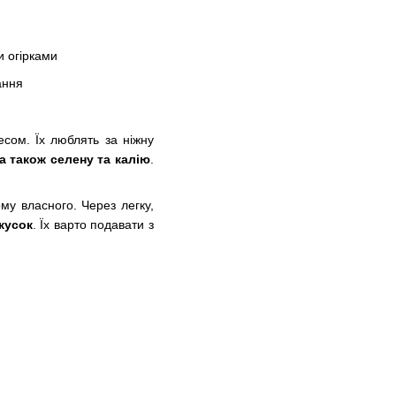
и огірками
ання
сом. Їх люблять за ніжну
 а також селену та калію
.
у власного. Через легку,
кусок
. Їх варто подавати з