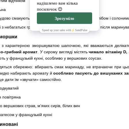
стим відтінком
льна
чудово смакують у бутербродах, салатах, з чорним хлібом і солоним
і з небагатьох грибів, які зберігають природний колір після маринув
зморшки
з характерною зморшкуватою шапочкою, які вважаються делікате
во-грибний аромат
. У сирому вигляді містять
чимало вітаміну D,
ть у французькій кухні, особливо у вершкових соусах.
яться обережно: вбирають смак маринаду, не втрачаючи при цьом
швидко набирають аромату й
особливо пасують до вишуканих за
е дати їм «звучати» самостійно.
лодкуватий
е повітряна
до вершкових страв, м’яких сирів, білих вин
катесом у французькій кухні
риновані