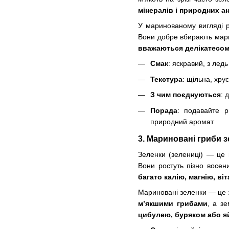
мінералів і природних а
У маринованому вигляді 
Вони добре вбирають мари
вважаються делікатесо
Смак
: яскравий, з лед
Текстура
: щільна, хру
З чим поєднуються
: 
Порада
: подавайте р
природний аромат
3. Мариновані гриби з
Зеленки (зелениці) — це 
Вони ростуть пізно восен
багато калію, магнію, ві
Мариновані зеленки — це з
м’якшими грибами
, а з
цибулею, буряком або 