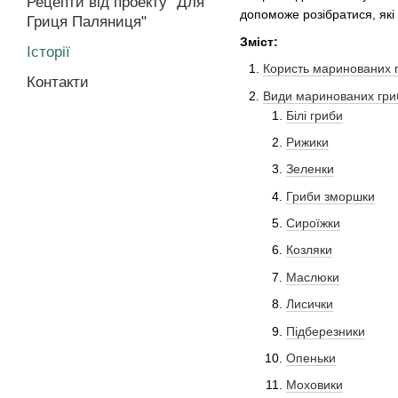
Рецепти від проекту "Для
допоможе розібратися, які 
Гриця Паляниця"
Зміст:
Історії
Користь маринованих г
Контакти
Види маринованих гри
Білі гриби
Рижики
Зеленки
Гриби зморшки
Сироїжки
Козляки
Маслюки
Лисички
Підберезники
Опеньки
Моховики