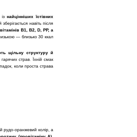
 із
найцінніших їстівних
 зберігається навіть після
ітамінів B1, B2, D, PP, а
 низькою — близько 30 ккал
ють щільну структуру й
гарячих страв. Їхній смак
падок, коли проста страва
ий рудо-оранжевий колір, а
ротину (провітаміну А),