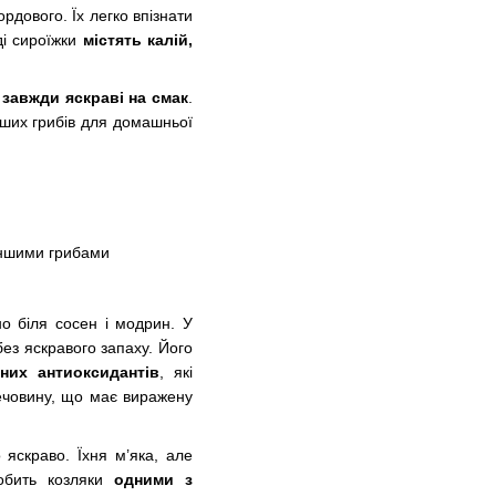
рдового. Їх легко впізнати
ді сироїжки
містять калій,
у
завжди яскраві на смак
.
іших грибів для домашньої
 іншими грибами
о біля сосен і модрин. У
без яскравого запаху. Його
них антиоксидантів
, які
ечовину, що має виражену
яскраво. Їхня м’яка, але
обить козляки
одними з