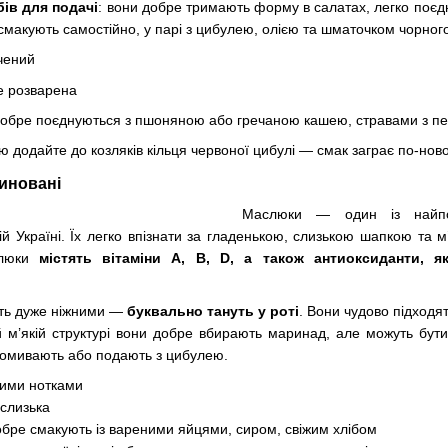
ів для подачі
: вони добре тримають форму в салатах, легко поєд
смакують самостійно, у парі з цибулею, олією та шматочком чорного
чений
не розварена
добре поєднуються з пшоняною або гречаною кашею, стравами з пе
ю додайте до козляків кільця червоної цибулі — смак заграє по-нов
иновані
Маслюки — один із найпо
 Україні. Їх легко впізнати за гладенькою, слизькою шапкою та м
слюки
містять вітаміни A, B, D, а також антиоксиданти, 
ть дуже ніжними —
буквально тануть у роті
. Вони чудово підходят
оїй м’якій структурі вони добре вбирають маринад, але можуть бу
ромивають або подають з цибулею.
вими нотками
 слизька
обре смакують із вареними яйцями, сиром, свіжим хлібом