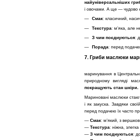
найуніверсальніших гриб
і овочами. А ще — чудово 
Смак
: класичний, наси
Текстура
: м’яка, але 
З чим поєднуються
: 
Порада
: перед подаче
7. Гриби маслюки мар
маринування в Центральній
природному вигляді ма
покращують стан шкіри.
Мариновані маслюки стаю
і як закуска. Завдяки св
перед подачею їх часто п
—
Смак
: м’який, з вершко
—
Текстура
: ніжна, злегка
—
З чим поєднуються
: д