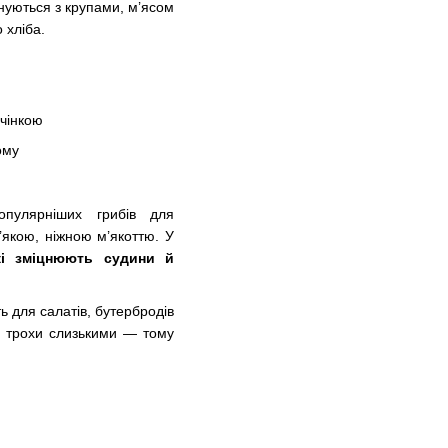
нуються з крупами, м’ясом
 хліба.
чінкою
ому
пулярніших грибів для
’якою, ніжною м’якоттю. У
які зміцнюють судини й
ь для салатів, бутербродів
ти трохи слизькими — тому