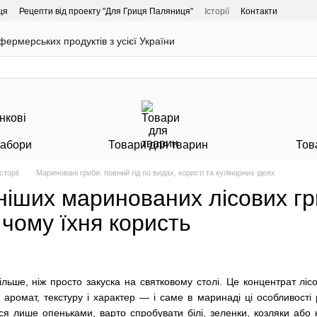
ця
Рецепти від проекту "Для Гриця Паляниця"
Історії
Контакти
ермерських продуктів з усієї України
Набори
Товари для тварин
Тов
Історії
Мариновані гриби: повний гід по видах, користі та кулінарних ідеях
іших маринованих лісових гри
 чому їхня користь
льше, ніж просто закуска на святковому столі. Це концентрат ліс
 аромат, текстуру і характер — і саме в маринаді ці особливості
я лише опеньками, варто спробувати білі, зеленки, козляки або 