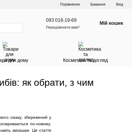
Порівняння
Бажання
Вхід
093 018-19-69
Мій кошик
Передзвонити вам?
ари для дому
Косметика та догляд
бів: як обрати, з чим
ового смаку, збережений у
 розкриваються по-новому.
навіть зморшки. Ця стаття