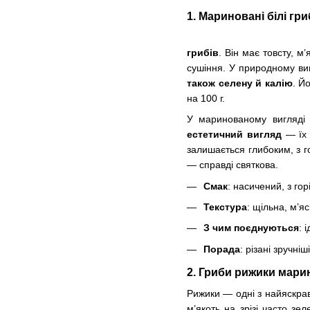
1. Мариновані білі гр
грибів
. Він має товсту, м
сушіння. У природному ви
також селену й калію
. Й
на 100 г.
У маринованому вигляді 
естетичний вигляд
— їх 
залишається глибоким, з 
— справді святкова.
Смак
: насичений, з го
Текстура
: щільна, м’я
З чим поєднуються
: 
Порада
: різані зручні
2. Гриби рижики мари
Рижики — одні з найяскрав
м’якоть на зрізі часто зе