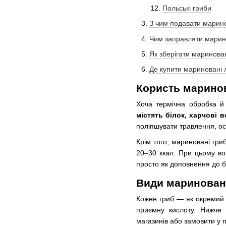
Польські гриби
З чим подавати марино
Чим заправляти марин
Як зберігати маринова
Де купити мариновані л
Користь марино
Хоча термічна обробка й
містять білок, харчові в
поліпшувати травлення, ос
Крім того, мариновані гр
20–30 ккал. При цьому вон
просто як доповнення до 
Види маринован
Кожен гриб — як окремий х
приємну кислоту. Нижче 
магазинів або замовити у 