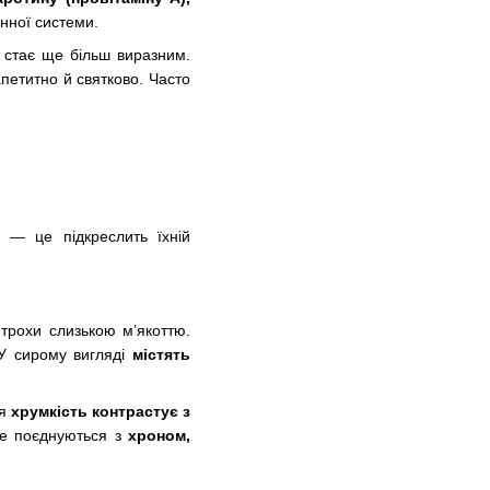
унної системи.
к стає ще більш виразним.
петитно й святково. Часто
 — це підкреслить їхній
трохи слизькою м’якоттю.
 У сирому вигляді
містять
ня
хрумкість контрастує з
ре поєднуються з
хроном,