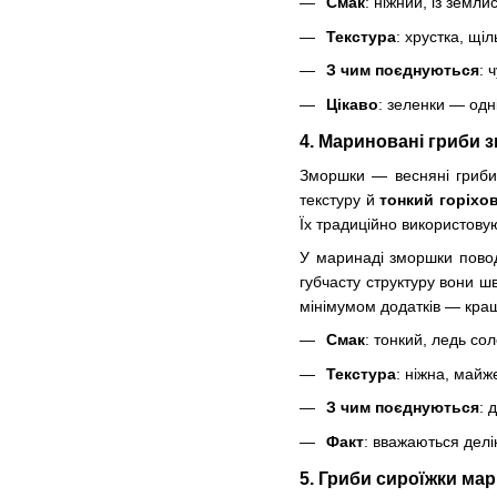
Смак
: ніжний, із земли
Текстура
: хрустка, щі
З чим поєднуються
: 
Цікаво
: зеленки — одн
4. Мариновані гриби 
Зморшки — весняні гриби 
текстуру й
тонкий горіхо
Їх традиційно використовую
У маринаді зморшки повод
губчасту структуру вони 
мінімумом додатків — кращ
Смак
: тонкий, ледь со
Текстура
: ніжна, майж
З чим поєднуються
: 
Факт
: вважаються делі
5. Гриби сироїжки ма