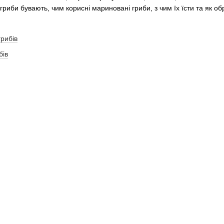
гриби бувають, чим корисні мариновані гриби, з чим їх їсти та як о
рибів
бів