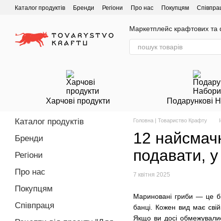
Перейти до основного контенту
Каталог продуктів
Бренди
Регіони
Про нас
Покупцям
Співпра
Маркетплейс крафтових та ф
Харчові продукти
Подарункові 
Каталог продуктів
Головна | Товариство Крафту
12 найсмачн
Бренди
подавати, у
Регіони
Про нас
7 квітня 2025
Покупцям
Мариновані гриби — це бі
Співпраця
банці. Кожен вид має свій
Якщо ви досі обмежувалис