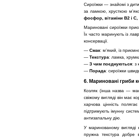
Сироїжки — знайомі з дитин
за ламкою, хрусткою м’як
фосфор, вітаміни B2 і C
Мариновані сироїжки приє
Їх часто маринують із ла
консервації.
—
Смак
: м’який, із приєм
—
Текстура
: ламка, хрумк
—
З чим поєднуються
: з
—
Порада
: сироїжки швид
6. Мариновані гриби 
Козляк (інша назва — мас
свіжому вигляді він має к
харчова цінність поляга
підтримують імунну систе
антизапальну дію.
У маринованому вигляді к
пружна текстура добре 