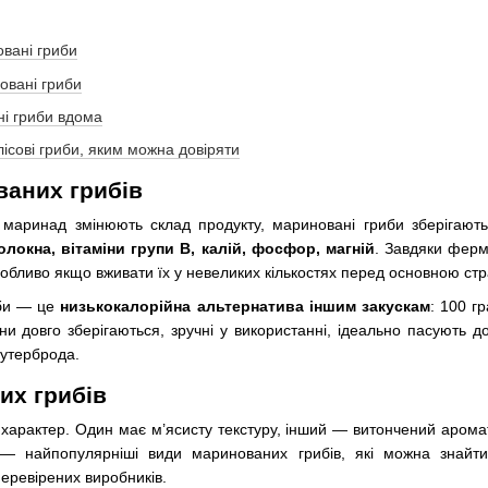
вані гриби
овані гриби
ні гриби вдома
ісові гриби, яким можна довіряти
ваних грибів
 маринад змінюють склад продукту, мариновані гриби зберігают
олокна, вітаміни групи B, калій, фосфор, магній
. Завдяки ферм
обливо якщо вживати їх у невеликих кількостях перед основною ст
иби — це
низькокалорійна альтернатива іншим закускам
: 100 г
и довго зберігаються, зручні у використанні, ідеально пасують до 
бутерброда.
их грибів
арактер. Один має м’ясисту текстуру, інший — витончений аромат,
— найпопулярніші види маринованих грибів, які можна знайти
перевірених виробників.