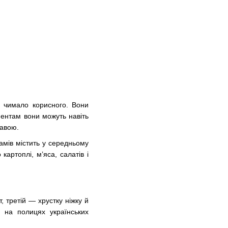
ь чимало корисного. Вони
ентам вони можуть навіть
равою.
рамів містить у середньому
картоплі, м’яса, салатів і
 третій — хрустку ніжку й
 на полицях українських