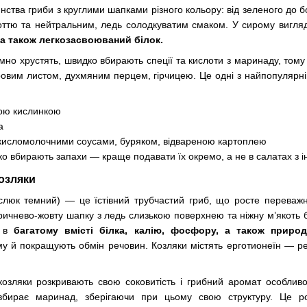
ства гриби з круглими шапками різного кольору: від зеленого до бо
оттю та нейтральним, ледь солодкуватим смаком. У сирому вигля
, а також легкозасвоюваний білок.
мно хрустять, швидко вбирають спеції та кислоти з маринаду, том
вровим листом, духмяним перцем, гірчицею. Це одні з найпопулярн
ною кислинкою
а
 кисломолочними соусами, буряком, відвареною картоплею
ко вбирають запахи — краще подавати їх окремо, а не в салатах з
козляки
люк темний) — це їстівний трубчастий гриб, що росте переважн
оричнево-жовту шапку з ледь слизькою поверхнею та ніжну м’якоть 
є в
багатому вмісті білка, калію, фосфору, а також природ
му й покращують обмін речовин. Козляки містять ерготионеїн — р
озляки розкривають свою соковитість і грибний аромат особливо 
вбирає маринад, зберігаючи при цьому свою структуру. Це р