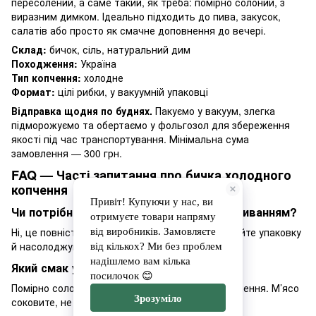
пересолений, а саме такий, як треба: помірно солоний, з
виразним димком. Ідеально підходить до пива, закусок,
салатів або просто як смачне доповнення до вечері.
Склад:
бичок, сіль, натуральний дим
Походження:
Україна
Тип копчення:
холодне
Формат:
цілі рибки, у вакуумній упаковці
Відправка щодня по буднях.
Пакуємо у вакуум, злегка
підморожуємо та обертаємо у фольгозол для збереження
якості під час транспортування. Мінімальна сума
замовлення — 300 грн.
FAQ — Часті запитання про бичка холодного
копчення
Чи потрібно готувати бичка перед споживанням?
Ні, це повністю готовий продукт. Просто відкрийте упаковку
й насолоджуйтеся.
Який смак у бичка холодного копчення?
Помірно солоний, з натуральним ароматом копчення. М’ясо
соковите, не пересушене.