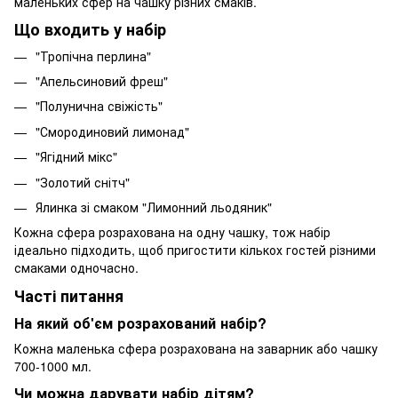
маленьких сфер на чашку різних смаків.
Що входить у набір
"Тропічна перлина"
"Апельсиновий фреш"
"Полунична свіжість"
"Смородиновий лимонад"
"Ягідний мікс"
"Золотий снітч"
Ялинка зі смаком "Лимонний льодяник"
Кожна сфера розрахована на одну чашку, тож набір
ідеально підходить, щоб пригостити кількох гостей різними
смаками одночасно.
Часті питання
На який об'єм розрахований набір?
Кожна маленька сфера розрахована на заварник або чашку
700-1000 мл.
Чи можна дарувати набір дітям?