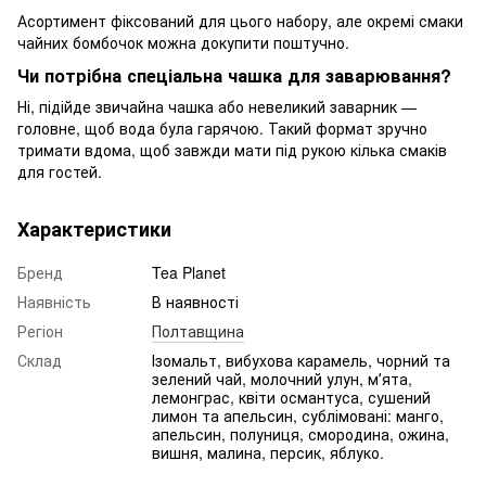
Асортимент фіксований для цього набору, але окремі смаки
чайних бомбочок можна докупити поштучно.
Чи потрібна спеціальна чашка для заварювання?
Ні, підійде звичайна чашка або невеликий заварник —
головне, щоб вода була гарячою. Такий формат зручно
тримати вдома, щоб завжди мати під рукою кілька смаків
для гостей.
Характеристики
Бренд
Tea Planet
Наявність
В наявності
Регіон
Полтавщина
Склад
Ізомальт, вибухова карамель, чорний та
зелений чай, молочний улун, мʼята,
лемонграс, квіти османтуса, сушений
лимон та апельсин, сублімовані: манго,
апельсин, полуниця, смородина, ожина,
вишня, малина, персик, яблуко.