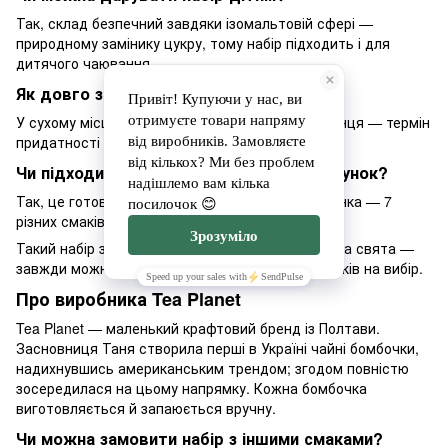
Так, склад безпечний завдяки ізомальтовій сфері —
природному замінику цукру, тому набір підходить і для
дитячого чаювання.
Як довго зберігається набір?
У сухому місці, подалі від вологи та прямого сонця — термін
придатності вказаний на упаковці.
Чи підходить набір як новорічний подарунок?
Так, це готове рішення для новорічного подарунка — 7
різних смаків в одній коробці.
Такий набір зручно тримати вдома для гостей на свята —
завжди можна запропонувати кілька різних смаків на вибір.
Про виробника Tea Planet
Tea Planet — маленький крафтовий бренд із Полтави.
Засновниця Таня створила перші в Україні чайні бомбочки,
надихнувшись американським трендом; згодом повністю
зосередилася на цьому напрямку. Кожна бомбочка
виготовляється й запаюється вручну.
Чи можна замовити набір з іншими смаками?