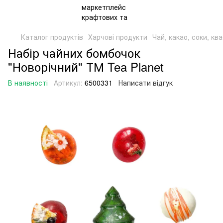
Каталог продуктів
Харчові продукти
Чай, какао, соки, кв
Набір чайних бомбочок
"Новорічний" ТМ Tea Planet
В наявності
Артикул:
6500331
Написати відгук