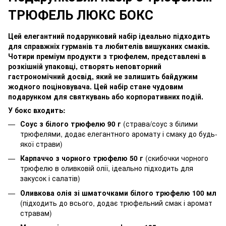
ТРЮФЕЛЬ ЛЮКС БОКС
Цей елегантний подарунковий набір ідеально підходить
для справжніх гурманів та любителів вишуканих смаків.
Чотири преміум продукти з трюфелем, представлені в
розкішній упаковці, створять неповторний
гастрономічний досвід, який не залишить байдужим
жодного поціновувача. Цей набір стане чудовим
подарунком для святкувань або корпоративних подій.
У бокс входить:
Соус з білого трюфелю 90 г
(страва/соус з білими
трюфелями, додає елегантного аромату і смаку до будь-
якої страви)
Карпаччо з чорного трюфелю 50 г
(скибочки чорного
трюфелю в оливковій олії, ідеально підходить для
закусок і салатів)
Оливкова олія зі шматочками білого трюфелю 100 мл
(підходить до всього, додає трюфельний смак і аромат
стравам)