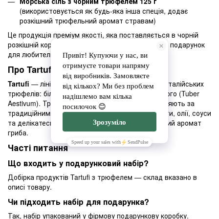
Морська сіль з чорним трюфелем 125 г
(використовується як будь-яка інша спеція, додає
розкішний трюфельний аромат стравам)
Це продукція преміум якості, яка поставляється в чорній
розкішній коробці з золотим принтом. Ідеальний подарунок
для любителів трюфелів та гурманів.
Про Tartufi
Tartufi
— лінійка продуктів на основі справжніх італійських
трюфелів: білого (Tuber Magnatum Pico) та чорного (Tuber
Aestivum). Трюфелі збирають у сезон і переробляють за
традиційними італійськими рецептами — у пасти, олії, соуси
та делікатеси, зберігаючи характерний насичений аромат
гриба.
Часті питання
Що входить у подарунковий набір?
Добірка продуктів Tartufi з трюфелем — склад вказано в
описі товару.
Чи підходить набір для подарунка?
Так, набір упакований у фірмову подарункову коробку.