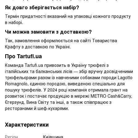
Як довго зберігається набір?
Термін придатності вказаний на упаковці кожного продукту
в наборі.
Чи можна замовити з доставкою?
Так, замовлення оформлюється на сайті Товариства
Крафту з доставкою по Україні.
Про Tartufi.ua
Команда Tartufi.ua привозить в Україну трюфелі з
італійських та балканських лісів — збір вручну досвідченими
трюфельєрами разом із навченими собаками породи Lagotto
Romagnolo, єдиною породою, виведеною спеціально для
пошуку трюфелів. У 2024 році компанія отримала грант на
розвиток і постачає продукцію в мережі METRO Cash&Carry,
Єгерзунд, Вина Світу та інші, а також співпрацює з
ресторанами й шеф-кухарями.
Характеристики
Регіон
Київщина