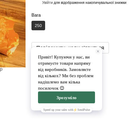
Увійти
для відображення накопичувальної знижки
%
Вага
250
Повідомити, коли з'явиться
Доставка
Оплата
ар