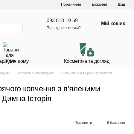
Порівняння
Бажання
Вхід
093 018-19-69
Мій кошик
Передзвонити вам?
ари для дому
Косметика та догляд
родукти
Мʼясні та рибні продукти
Риба копчена та рибні делікатеси
рячого копчення з в'яленими
 Димна Історія
Порівняти
В бажання