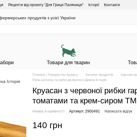
ця
Рецепти від проекту "Для Гриця Паляниця"
Історії
Контакти
ермерських продуктів з усієї України
Набори
Товари для тварин
Тов
Головна | Товариство Крафту
Каталог продуктів
Харчові п
Риба копчена та рибні делікатеси Димна Історія
Круасан з червоної рибки га
томатами та крем-сиром ТМ
Немає в наявності
Артикул: 2900491
Написати відгук
140 грн