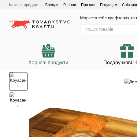
Перейти до основного контенту
Каталог продуктів
Бренди
Регіони
Про нас
Покупцям
Співпра
Маркетплейс крафтових та ф
Харчові продукти
Подарункові 