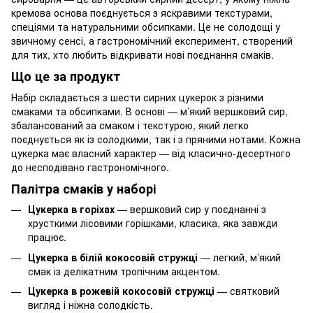
кремова основа поєднується з яскравими текстурами,
спеціями та натуральними обсипками. Це не солодощі у
звичному сенсі, а гастрономічний експеримент, створений
для тих, хто любить відкривати нові поєднання смаків.
Що це за продукт
Набір складається з шести сирних цукерок з різними
смаками та обсипками. В основі — м’який вершковий сир,
збалансований за смаком і текстурою, який легко
поєднується як із солодкими, так і з пряними нотами. Кожна
цукерка має власний характер — від класично-десертного
до несподівано гастрономічного.
Палітра смаків у наборі
Цукерка в горіхах
— вершковий сир у поєднанні з
хрусткими лісовими горішками, класика, яка завжди
працює.
Цукерка в білій кокосовій стружці
— легкий, м’який
смак із делікатним тропічним акцентом.
Цукерка в рожевій кокосовій стружці
— святковий
вигляд і ніжна солодкість.