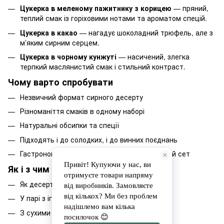
Цукерка в меленому пажитнику з корицею
— пряний,
теплий смак із горіховими нотами та ароматом спецій.
Цукерка в какао
— нагадує шоколадний трюфель, але з
м’яким сирним серцем.
Цукерка в чорному кунжуті
— насичений, злегка
терпкий маслянистий смак і стильний контраст.
Чому варто спробувати
Незвичний формат сирного десерту
Різноманіття смаків в одному наборі
Натуральні обсипки та спеції
Підходять і до солодких, і до винних поєднань
Гастрономічний подарунок або дегустаційний сет
Як і з чим смакувати
Як десерт до кави або чаю
У парі з ігристим вином
З сухими білими винами