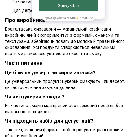
Як частину сирної або десертної тарілки
Для дегустації та вибору улюбленого смаку
Про виробника
Браталівська сироварня — український крафтовий
виробник, який експериментує з формами, смаками та
текстурами, зберігаючи повагу до молока й традиційного
сироваріння. Усі продукти створюються невеликими
партіями з високою увагою до якості та смаку.
Часті питання
Це більше десерт чи сирна закуска?
Це універсальний продукт: цукерки смакують і як десерт, і
як гастрономічна закуска до вина.
Чи всі цукерки солодкі?
Ні, частина смаків має пряний або горіховий профіль без
вираженої солодкості.
Чи підходить набір для дегустації?
Так, це ідеальний формат, щоб спробувати різні смаки й
обрати улюблений.