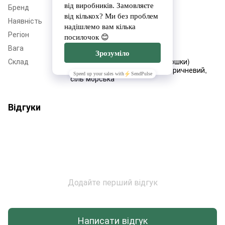
Бренд
Ahimsa
Наявність
Немає в наявності
Регіон
Дніпропетровщина
Вага
240
Склад
Кокосове молоко(кокосові вершки)
Таїланд, цукор тростинний коричневий,
сіль морська
Відгуки
Додайте перший відгук
Написати відгук