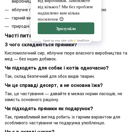
виробництва та мед
яблучне пюре багате вітамінами й клітковиною
гарний вигляд — можна дарувати
природні інгредієнти без хімічних добавок
Часті питання
З чого складаються пряники?
Кисломолочний сир, яблучне пюре власного виробництва та
мед — без інших добавок.
Чи підходять для собак і котів одночасно?
Так, склад безпечний для обох видів тварин.
Чи це справді десерт, а не основна їжа?
Так, це частування — давайте в межах норми ласощів, не
замість основного раціону.
Чи підходять пряники як подарунок?
Так, привабливий вигляд робить їх гарним варіантом для
особливого частування чи подарунка улюбленцю.
Чи є в складі цукор?