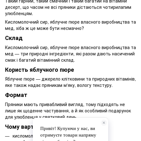
Такий гарний, такий смачний і такий багатий на вітаміни
десерт, що часом не всі пряники дістаються чотирилапим
улюбленцям.
Кисломолочний сир, яблучне пюре власного виробництва та
мед, хіба ж це може бути несмачно?
Склад
Кисломолочний сир, яблучне пюре власного виробництва та
мед — три природні інгредієнти, які разом дають насичений
смак і багатий вітамінний склад.
Користь яблучного пюре
Яблучне пюре — джерело клітковини та природних вітамінів,
яке також надає пряникам м'яку, вологу текстуру.
Формат
Пряники мають привабливий вигляд, тому підходять не
лише як щоденне частування, а й як особливий подарунок
для улюбленця у святковий день.
Чому варто обрати
кисломолочний сир, яблучне пюре власного