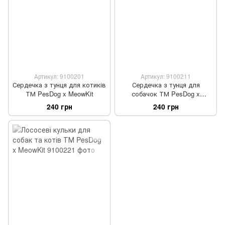
Артикул: 9100201
Артикул: 9100211
Сердечка з тунця для котиків
Сердечка з тунця для
ТМ PesDog x MeowKit
собачок ТМ PesDog x
MeowKit
240 грн
240 грн