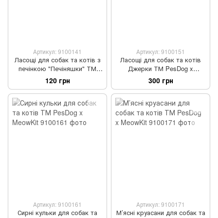
Артикул: 9100141
Артикул: 9100151
Ласощі для собак та котів з
Ласощі для собак та котів
печінкою "Печіняшки" ТМ
Джерки ТМ PesDog x
PesDog x MeowKit
MeowKit
120 грн
300 грн
Артикул: 9100161
Артикул: 9100171
Сирні кульки для собак та
М’ясні круасани для собак та