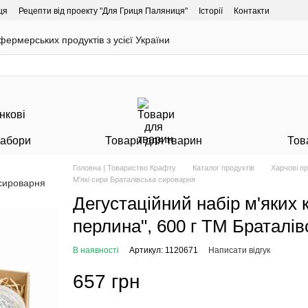
ця
Рецепти від проекту "Для Гриця Паляниця"
Історії
Контакти
ермерських продуктів з усієї України
Набори
Товари для тварин
Тов
Головна | Товариство Крафту
Каталог продуктів
Харчові п
М'які сири Браталівська сироварня
Дегустаційний набір м'яких
перлина", 600 г ТМ Браталі
В наявності
Артикул: 1120671
Написати відгук
657 грн