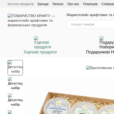
Перейти до основного контенту
Каталог продуктів
Бренди
Регіони
Про нас
Покупцям
Співпра
Маркетплейс крафтових та ф
Харчові продукти
Подарункові 