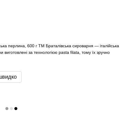
ька перлина, 600 г ТМ Браталівська сироварня — італійська
 виготовлені за технологією pasta filata, тому їх зручно
швидко