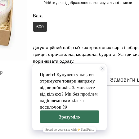
Увійти
для відображення накопичувальної знижки
%
Вага
600
Дегустаційний набір м'яких крафтових сирів Любарс
трійця: страчателла, моцарела, буррата. Усі три сири
порівнювати одразу.
ар
Замовити
Замовити 
Доставка
Оплата