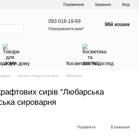
Порівняння
Бажання
Вхід
093 018-19-69
Мій кошик
Передзвонити вам?
ари для дому
Косметика та догляд
родукти
Молочні продукти та яйця
М'які сири
 крафтових сирів "Любарська
вська сироварня
Порівняти
В бажання