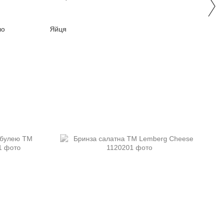
ло
Яйця