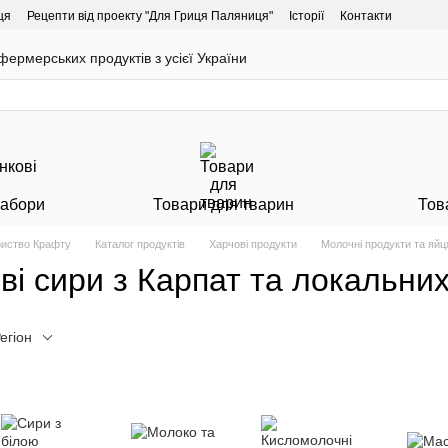
ця
Рецепти від проекту "Для Гриця Паляниця"
Історії
Контакти
ермерських продуктів з усієї України
Набори
Товари для тварин
Тов
риство Крафту
Каталог продуктів
Харчові продукти
Молочні продукти та яйц
ові сири з Карпат та локальни
егіон