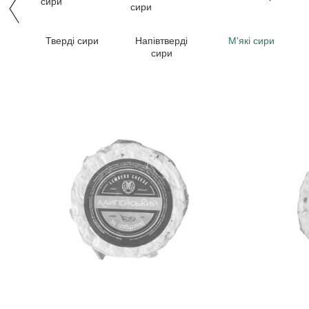
Тверді сири
Напівтверді
М'які сири
сири