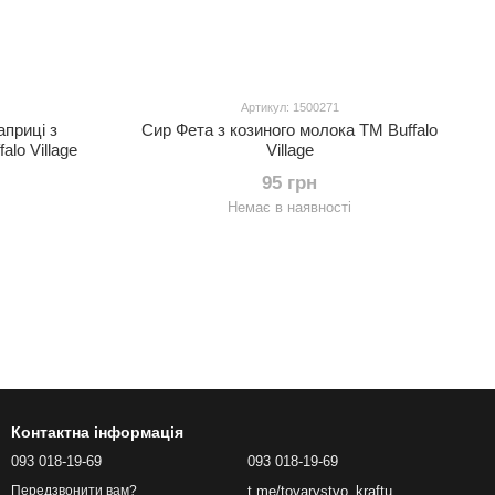
Артикул: 1500271
априці з
Сир Фета з козиного молока ТМ Buffalo
lo Village
Village
95 грн
Немає в наявності
Контактна інформація
093 018-19-69
093 018-19-69
t.me/tovarystvo_kraftu
Передзвонити вам?