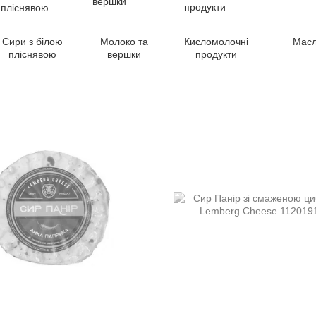
Сири з білою
Молоко та
Кисломолочні
Мас
пліснявою
вершки
продукти