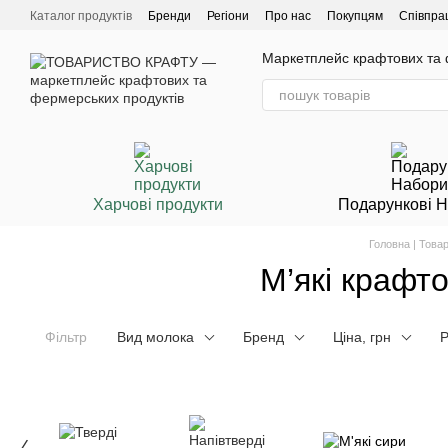
Перейти до основного контенту
Каталог продуктів
Бренди
Регіони
Про нас
Покупцям
Співпра
Маркетплейс крафтових та ф
Харчові продукти
Подарункові 
Головна | Това
М’які крафт
Фільтр
Вид молока
Бренд
Ціна, грн
Р