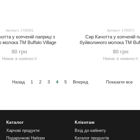
Артикул: 1700061
Артикул: 1700071
отта у копченій паприці з
Сир Качотта у копченій п
 молока ТМ Buffalo Village
буйволиного молока ТМ Buffa
80 грн
80 грн
Немає в наявності
Немає в наявності
Назад
1
2
3
4
5
Вперед
Показати все
Каталог
Клієнтам
Харчові продукти
Вхід до кабінету
Подарункові Набори
Каталог продуктів