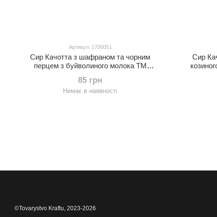
Артикул: 1700051
Сир Качотта з шафраном та чорним
Сир Кач
перцем з буйволиного молока ТМ
козиного
Buffalo Village
85 грн
Немає в наявності
©Tovarystvo Kraftu, 2023-2026