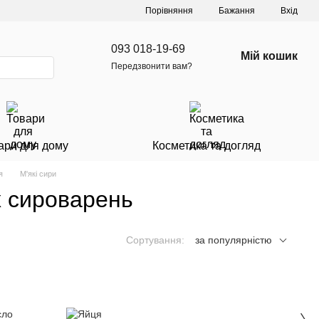
Порівняння
Бажання
Вхід
093 018-19-69
Мій кошик
Передзвонити вам?
ари для дому
Косметика та догляд
я
М'які сири
х сироварень
Сортування:
за популярністю