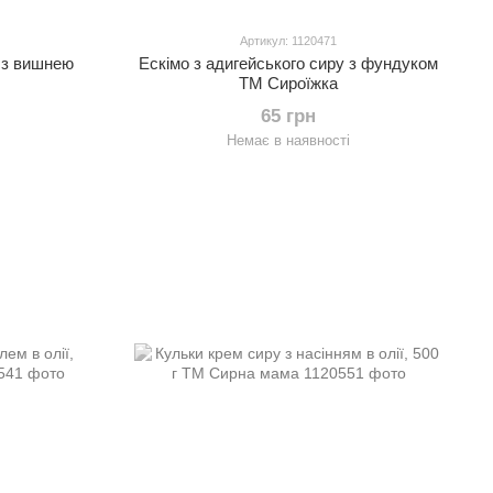
Артикул: 1120471
у з вишнею
Ескімо з адигейського сиру з фундуком
ТМ Сироїжка
65 грн
Немає в наявності