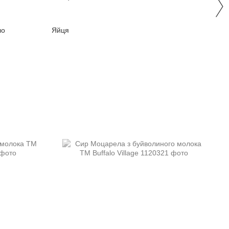
ло
Яйця