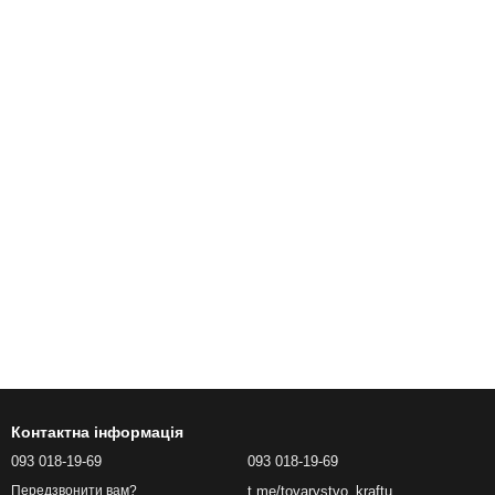
Контактна інформація
093 018-19-69
093 018-19-69
t.me/tovarystvo_kraftu
Передзвонити вам?