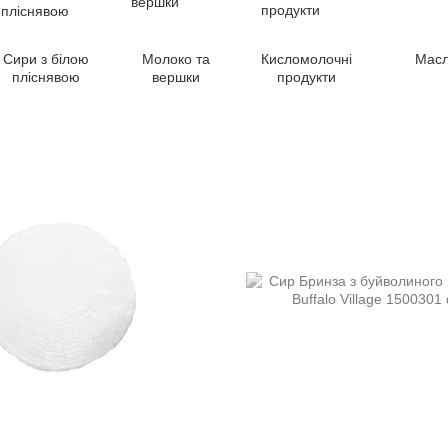
Сири з білою
Молоко та
Кисломолочні
Мас
пліснявою
вершки
продукти