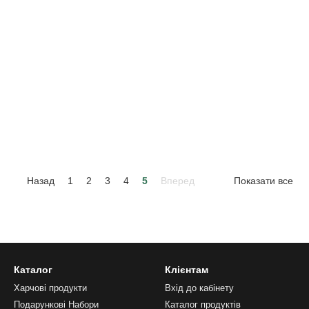
Назад
1
2
3
4
5
Вперед
Показати все
Каталог
Клієнтам
Харчові продукти
Вхід до кабінету
Подарункові Набори
Каталог продуктів