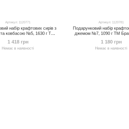
Артикул: 1120771
Артикул: 1120781
вий набір крафтових сирів з
Подарунковий набір крафтов
та ковбасою №5, 1630 г ТМ
джемом №7, 1090 г ТМ Бра
аталівська сироварня
сироварня
1 418 грн
1 180 грн
Немає в наявності
Немає в наявності