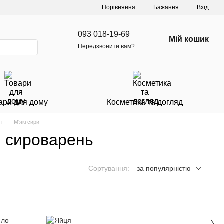
Порівняння
Бажання
Вхід
093 018-19-69
Мій кошик
Передзвонити вам?
ари для дому
Косметика та догляд
я
М'які сири
х сироварень
Сортування:
за популярністю