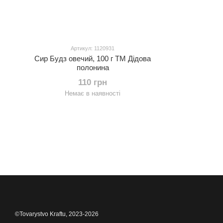
Артикул: 1120931
Сир Будз овечий, 100 г ТМ Дідова
полонина
110 грн
Немає в наявності
©Tovarystvo Kraftu, 2023-2026