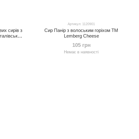
Артикул: 1120901
их сирів з
Сир Панір з волоським горіхом ТМ
талівська
Lemberg Cheese
105 грн
Немає в наявності