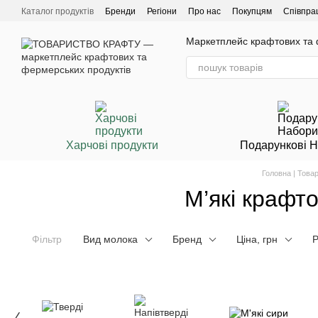
Перейти до основного контенту
Каталог продуктів
Бренди
Регіони
Про нас
Покупцям
Співпра
Маркетплейс крафтових та ф
Харчові продукти
Подарункові 
Головна | Това
М’які крафт
Фільтр
Вид молока
Бренд
Ціна, грн
Р