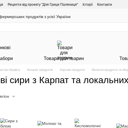
ця
Рецепти від проекту "Для Гриця Паляниця"
Історії
Контакти
ермерських продуктів з усієї України
Набори
Товари для тварин
Тов
риство Крафту
Каталог продуктів
Харчові продукти
Молочні продукти та яйц
ові сири з Карпат та локальни
егіон