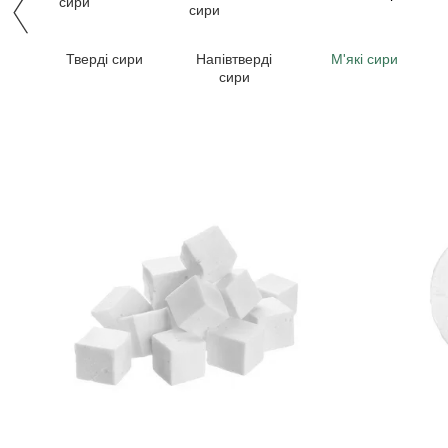
Тверді сири
Напівтверді
М'які сири
сири