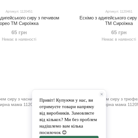
Артикул: 1120451
Артикул: 1120461
адигейського сиру з печивом
Ескімо з адигейського сир
орео ТМ Сироїжка
ТМ Сироїжка
65 грн
65 грн
Немає в наявності
Немає в наявності