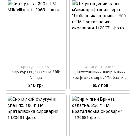
Артикул: 1120651
Артикул: 1120671
Сир бурата, 300 г ТМ Milk
Дегустаційний набір м'яких
Village
крафтових сирів "Любарська
перлина", 600 г ТМ
210 грн
657 грн
Браталівська сироварня