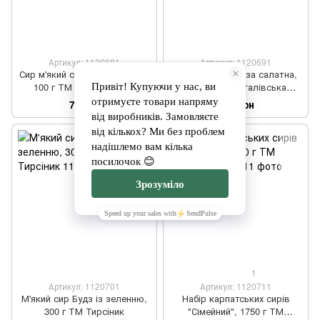
Артикул: 1120681
Артикул: 1120691
Сир м'який сулугуні в спеціях,
Сир м'який Бринза салатна,
100 г ТМ Браталівська
250 г ТМ Браталівська
сироварня
сироварня
70 грн
175 грн
1
Артикул: 1120701
Артикул: 1120711
М'який сир Будз із зеленню,
Набір карпатських сирів
300 г ТМ Тирсіник
"Сімейний", 1750 г ТМ