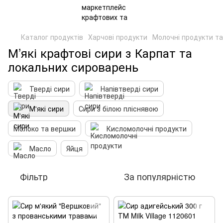
Каталог продуктів
Харчові продукти
Молочні продукти та
М’які крафтові сири з Карпат та
локальних сироварень
Тверді сири
Напівтверді сири
М'які сири
Сири з білою пліснявою
Молоко та вершки
Кисломолочні продукти
Масло
Яйця
Фільтр
За популярністю