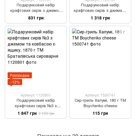
Подарунковий набір
Подарунковий набір
крафтових сирів з джемом
крафтових сирів з джемами
№9, 790 г ТМ Браталівська
та горішками "Поліські
831 грн
1 318 грн
сироварня
Барви", 1130 г ТМ
Браталівська сироварня
Розпродаж
−12%
Артикул: 1120801
Артикул: 1500741
Подарунковий набір
Сир-гриль Халумі, 180 г ТМ
крафтових сирів №3 з
Boychenko cheese
джемом та ковбасою в
1 847 грн
115 грн
2 100 грн
ящику, 1870 г ТМ
Браталівська сироварня
Показати ще 20 товарів