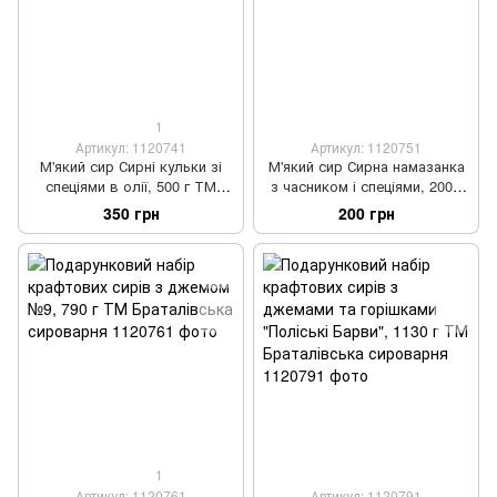
1
Артикул: 1120741
Артикул: 1120751
М'який сир Сирні кульки зі
М'який сир Сирна намазанка
спеціями в олії, 500 г ТМ
з часником і спеціями, 200 г
Тирсіник
ТМ Тирсіник
350 грн
200 грн
1
Артикул: 1120761
Артикул: 1120791