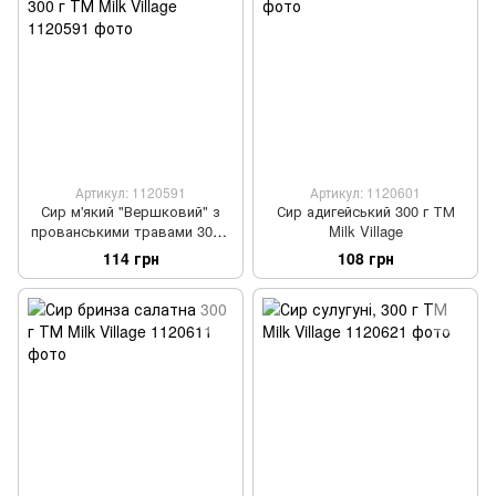
Артикул: 1120591
Артикул: 1120601
Сир м'який "Вершковий" з
Сир адигейський 300 г ТМ
прованськими травами 300 г
Milk Village
ТМ Milk Village
114 грн
108 грн