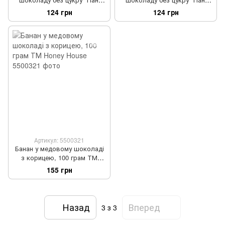
Candy" з фундуком та
Candy" з мигдалем та
124 грн
124 грн
малиною 100 г TM Ahimsa
апельсином 100 г TM Ahimsa
Артикул: 5500321
Банан у медовому шоколаді
з корицею, 100 грам ТМ
Honey House
155 грн
Назад
Вперед
3
з 3