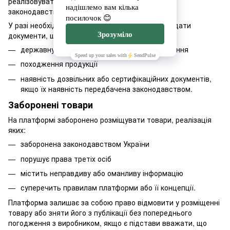
реалізовувати відповідні товари відповідно до
законодавства України.
У разі необхідності виробник зобов’язується надати
документи, що підтверджують:
державну реєстрацію суб’єкта господарювання
походження продукції
наявність дозвільних або сертифікаційних документів,
якщо їх наявність передбачена законодавством.
Заборонені товари
На платформі заборонено розміщувати товари, реалізація
яких:
заборонена законодавством України
порушує права третіх осіб
містить неправдиву або оманливу інформацію
суперечить правилам платформи або її концепції.
Платформа залишає за собою право відмовити у розміщенні
товару або зняти його з публікації без попереднього
погодження з виробником, якщо є підстави вважати, що