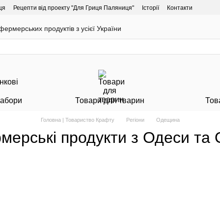
ця
Рецепти від проекту "Для Гриця Паляниця"
Історії
Контакти
ермерських продуктів з усієї України
Набори
Товари для тварин
Тов
Головна | Товариство Крафту
Регіони
Одещина
мерські продукти з Одеси та 