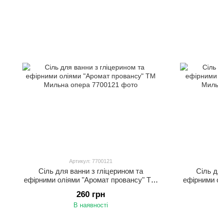
Артикул: 7700121
Сіль для ванни з гліцерином та
Сіль д
ефірними оліями "Аромат провансу" ТМ
ефірними 
Мильна опера
260 грн
В наявності