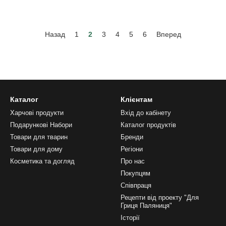
Назад
1
2
3
4
5
6
Вперед
Каталог
Клієнтам
Харчові продукти
Вхід до кабінету
Подарункові Набори
Каталог продуктів
Товари для тварин
Бренди
Товари для дому
Регіони
Косметика та догляд
Про нас
Покупцям
Співпраця
Рецепти від проекту "Для
Гриця Паляниця"
Історії