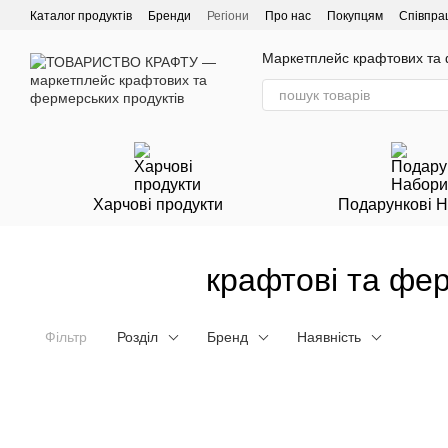
Перейти до основного контенту
Каталог продуктів
Бренди
Регіони
Про нас
Покупцям
Співпра
Маркетплейс крафтових та ф
Харчові продукти
Подарункові 
крафтові та фер
Фільтр
Розділ
Бренд
Наявність