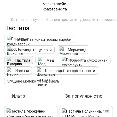
Каталог продуктів
Харчові продукти
Десерти та солодощ
Пастила
Печиво та кондитерські вироби
Шоколад та цукерки
Мармелад
Пастила
Мед
Горіхи та сухофрукти
Насіння
Шоколадні та горіхові пасти
Згущене молоко та карамель
Фільтр
За популярністю