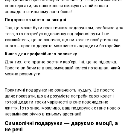
спостерігати, як ваші колеги смакують свій кіноа з
авокадо в стильному ланч-боксі!
Подорож за місто на вихідні
Так, це може бути практичним подарунком, особливо для
того, хто потребує відпочинку від офісної рути. І не
хвилюйтесь, це не означає, що ви хочете позбутися від
нього – просто даруєте можливість зарядити батарейки.
Книга для професійного розвитку
Для тих, хто прагне рости у кар'єрі. І ні, це не підколка.
Просто ви бачите в вашому/вашій колезі потенціал, який
можна розвинути!
Практичні подарунки не означають нудьгу. Це просто
шлях показати, що ви розумієте потреби своїх колег і
готові додати трохи чарівності в їхнє повсякденне
життя. І хто знає, можливо, ваш подарунок стане новою
незамінною річчю в їхньому арсеналі!
Символічні подарунки — даруємо емоції, а
не речі