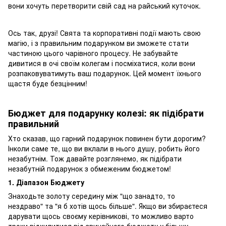
вони хочуть перетворити свій сад на райський куточок.
Ось так, друзі! Свята та корпоративні події мають свою
магію, і з правильним подарунком ви зможете стати
частиною цього чарівного процесу. Не забувайте
дивитися в очі своїм колегам і посміхатися, коли вони
розпаковуватимуть ваш подарунок. Цей момент їхнього
щастя буде безцінним!
Бюджет для подарунку колезі: як підібрати
правильний
Хто сказав, що гарний подарунок повинен бути дорогим?
Інколи саме те, що ви вклали в нього душу, робить його
незабутнім. Тож давайте розглянемо, як підібрати
незабутній подарунок з обмеженим бюджетом!
1. Діапазон Бюджету
Знаходьте золоту середину між "що занадто, то
нездраво" та "я б хотів щось більше". Якщо ви збираєтеся
дарувати щось своєму керівникові, то можливо варто
трохи відхилитися від звичайного бюджету у більшу