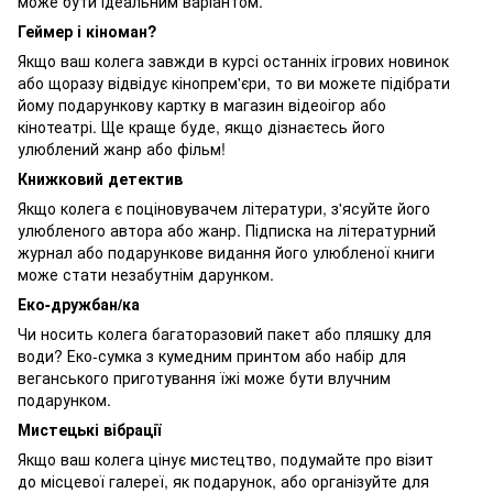
може бути ідеальним варіантом.
Геймер і кіноман?
Якщо ваш колега завжди в курсі останніх ігрових новинок
або щоразу відвідує кінопрем'єри, то ви можете підібрати
йому подарункову картку в магазин відеоігор або
кінотеатрі. Ще краще буде, якщо дізнаєтесь його
улюблений жанр або фільм!
Книжковий детектив
Якщо колега є поціновувачем літератури, з'ясуйте його
улюбленого автора або жанр. Підписка на літературний
журнал або подарункове видання його улюбленої книги
може стати незабутнім дарунком.
Еко-дружбан/ка
Чи носить колега багаторазовий пакет або пляшку для
води? Еко-сумка з кумедним принтом або набір для
веганського приготування їжі може бути влучним
подарунком.
Мистецькі вібрації
Якщо ваш колега цінує мистецтво, подумайте про візит
до місцевої галереї, як подарунок, або організуйте для