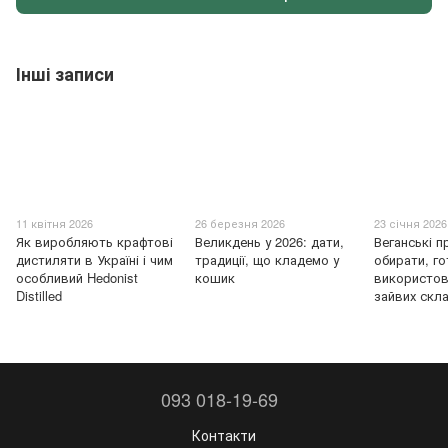
Інші записи
11 квітня 2026
26 березня 2026
23 січня 2026
Як виробляють крафтові
Великдень у 2026: дати,
Веганські п
дистиляти в Україні і чим
традиції, що кладемо у
обирати, го
особливий Hedonist
кошик
використов
Distilled
зайвих скл
093 018-19-69
Контакти