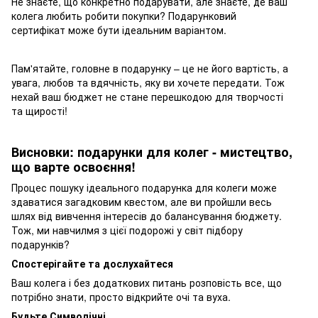
Не знаєте, що конкретно подарувати, але знаєте, де ваш
колега любить робити покупки? Подарунковий
сертифікат може бути ідеальним варіантом.
Пам'ятайте, головне в подарунку – це не його вартість, а
увага, любов та вдячність, яку ви хочете передати. Тож
нехай ваш бюджет не стане перешкодою для творчості
та щирості!
Висновки: подарунки для колег - мистецтво,
що варте освоєння!
Процес пошуку ідеального подарунка для колеги може
здаватися загадковим квестом, але ви пройшли весь
шлях від вивчення інтересів до балансування бюджету.
Тож, ми навчилмя з цієї подорожі у світ підбору
подарунків?
Спостерігайте та дослухайтеся
Ваш колега і без додаткових питань розповість все, що
потрібно знати, просто відкрийте очі та вуха.
Будьте Символічні