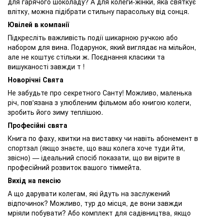
для гарячого шоколаду? А для колеги-жінки, яка святкує
влітку, можна підібрати стильну парасольку від сонця.
Ювілей в компанії
Підкресліть важливість події шикарною ручкою або
набором для вина. Подарунок, який виглядає на мільйон,
але не коштує стільки ж. Поєднання класики та
вишуканості завжди т !
Новорічні Свята
Не забудьте про секретного Санту! Можливо, маленька
річ, пов'язана з улюбленим фільмом або книгою колеги,
зробить його зиму теплішою.
Професійні свята
Книга по фаху, квитки на виставку чи навіть абонемент в
спортзал (якщо знаєте, що ваш колега хоче туди йти,
звісно) — ідеальний спосіб показати, що ви вірите в
професійний розвиток вашого тіммейта.
Вихід на пенсію
А що дарувати колегам, які йдуть на заслужений
відпочинок? Можливо, тур до місця, де вони завжди
мріяли побувати? Або комплект для садівництва, якщо