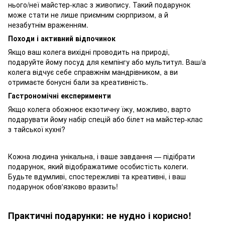
нього/неї майстер-клас з живопису. Такий подарунок
може стати не лише приємним сюрпризом, а й
незабутнім враженням.
Походи і активний відпочинок
Якщо ваш колега вихідні проводить на природі,
подаруйте йому посуд для кемпінгу або мультитул. Ваш/а
колега відчує себе справжнім мандрівником, а ви
отримаєте бонусні бали за креативність.
Гастрономічні експерименти
Якщо колега обожнює екзотичну їжу, можливо, варто
подарувати йому набір спецій або білет на майстер-клас
з тайської кухні?
Кожна людина унікальна, і ваше завдання — підібрати
подарунок, який відображатиме особистість колеги.
Будьте вдумливі, спостережливі та креативні, і ваш
подарунок обов'язково вразить!
Практичні подарунки: не нудно і корисно!