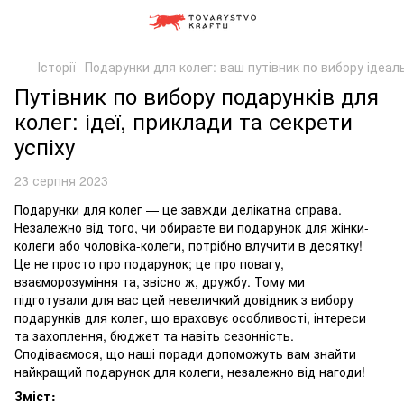
Історії
Подарунки для колег: ваш путівник по вибору ідеал
Путівник по вибору подарунків для
колег: ідеї, приклади та секрети
успіху
23 серпня 2023
Подарунки для колег — це завжди делікатна справа.
Незалежно від того, чи обираєте ви подарунок для жінки-
колеги або чоловіка-колеги, потрібно влучити в десятку!
Це не просто про подарунок; це про повагу,
взаєморозуміння та, звісно ж, дружбу. Тому ми
підготували для вас цей невеличкий довідник з вибору
подарунків для колег, що враховує особливості, інтереси
та захоплення, бюджет та навіть сезонність.
Сподіваємося, що наші поради допоможуть вам знайти
найкращий подарунок для колеги, незалежно від нагоди!
Зміст: