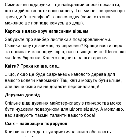
Символічні подарунки – це найкращий спосіб показати,
що ви дійсно знаєте свою колегу. І ні, ми не говоримо про
троянди "в целофані" та шоколадку (хоча, хто знає,
можливо це припаде комусь до душі).
Картка з власноруч написаним віршем
Забудьте про вайбер-листівки з поздоровленнями.
Скільки часу це займає, ну серйозно? Краще взяти перо
та написати власноруч вірш, навіть якщо ви не Шевченко
чи Леся Українка. Колега зацінить ваші старання.
Квіти? Трохи кліше, але...
...що, якщо це буде саджанець кавового дерева для
вашого колеги-кавомана? Так, квіти можуть бути кліше,
але лише якщо ви не додаєте персоналізації!
Даруємо досвід
Спільне відвідування майстер-класу з гончарства може
бути чудовим подарунком для цілого відділу. А можливо,
вас здивують таємні таланти вашого боса!
Сміх – найкращий подарунок
Квитки на стендап, гумористична книга або навіть