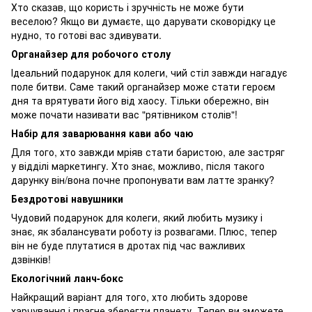
Хто сказав, що користь і зручність не може бути
веселою? Якщо ви думаєте, що дарувати сковорідку це
нудно, то готові вас здивувати.
Органайзер для робочого столу
Ідеальний подарунок для колеги, чий стіл завжди нагадує
поле битви. Саме такий органайзер може стати героєм
дня та врятувати його від хаосу. Тільки обережно, він
може почати називати вас "рятівником столів"!
Набір для заварювання кави або чаю
Для того, хто завжди мріяв стати баристою, але застряг
у відділі маркетингу. Хто знає, можливо, після такого
дарунку він/вона почне пропонувати вам латте зранку?
Бездротові навушники
Чудовий подарунок для колеги, який любить музику і
знає, як збалансувати роботу із розвагами. Плюс, тепер
він не буде плутатися в дротах під час важливих
дзвінків!
Екологічний ланч-бокс
Найкращий варіант для того, хто любить здорове
харчування і прагне зберегти планету. Тепер ви зможете