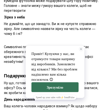
кумедна футболка може подарувати цілу гору позитиву.
Головне – знати межу гумору вашого колеги, щоб не
перетворити
Зірка з неба
Не думайте, що це занадто. Ви ж не купуєте справжню
зірку. Але символічно назвати зірку на честь колеги —
чому б і ні?
Символічні подарунки – це мистецтво, що вимагає
обережного підходу. Якщо у вас є сміливість та
креативність, можна зробити звичайний день в офісі
незабутнім!
Подарунки колегам на свята
Ну що, готові стати найкращим таємним Сантою вашого
офісу? Ось ми й дійшли до розділу, де можна дізнатися,
як зробити календарні свята цікавішими!
День народження
Ваш колега-чоловік народився взимку? Як щодо набору