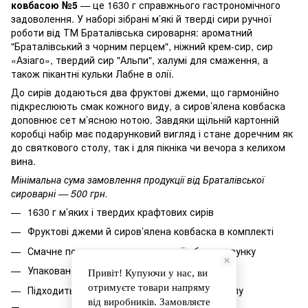
ковбасою №5
— це 1630 г справжнього гастрономічного
задоволення. У наборі зібрані м’які й тверді сири ручної
роботи від ТМ Браталівська сироварня: ароматний
"Браталівський з чорним перцем", ніжний крем-сир, сир
«Азіаго», твердий сир "Альпи", халумі для смаження, а
також пікантні кульки Лабне в олії.
До сирів додаються два фруктові джеми, що гармонійно
підкреслюють смак кожного виду, а сиров’ялена ковбаска
доповнює сет м’ясною нотою. Завдяки щільній картонній
коробці набір має подарунковий вигляд і стане доречним як
до святкового столу, так і для пікніка чи вечора з келихом
вина.
Мінімальна сума замовлення продукції від Браталівської
сироварні — 500 грн.
1630 г м’яких і твердих крафтових сирів
Фруктові джеми й сиров’ялена ковбаска в комплекті
Смачне поєднання для дегустації або подарунку
Упаковано в щільну стильну коробку
Підходить для вина, пікніка, святкового столу