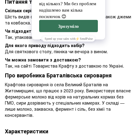
Питання та відповіді
Скільки сирів входить у набір №5?
Шість видів сирів, включно з халумі й Лабне, а також джеми
та ковбаска.
Чи підходить набір для подарунка?
Так, упакований у щільну стильну коробку.
Для якого приводу підходить набір?
Для святкового столу, пікніка чи вечора з вином.
Чи можна замовити з доставкою?
Так, на сайті Товариства Крафту з доставкою по Україні.
Про виробника Браталівська сироварня
Крафтова сироварня із села Великий Браталів на
Житомирщині, що працює з 2023 року. Використовує власне
фермерське молоко від корів на натуральних кормах без
ГМО, сири дозрівають у спеціальних камерах. У складі —
лише молоко, закваска, фермент і сіль, без хімії та
консервантів.
Характеристики