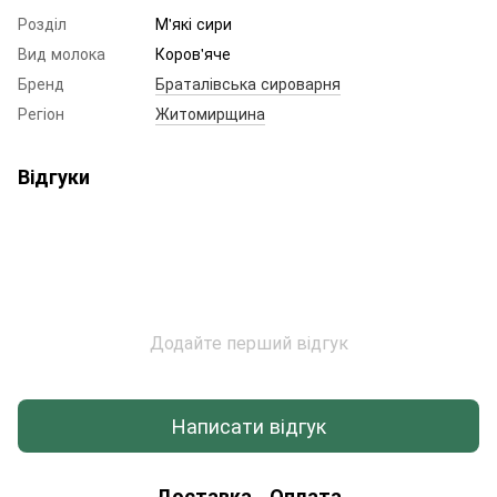
Розділ
М'які сири
Вид молока
Коров'яче
Бренд
Браталівська сироварня
Регіон
Житомирщина
Відгуки
Додайте перший відгук
Написати відгук
Доставка
Оплата