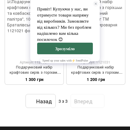
Артикул: 1121021
Артикул: 1121031
Подарунковий набір
Подарунковий набір
крафтових сирів з горіхами
крафтових сирів з горіхами
та ковбаскою "Сирна
та джемом "Сирний
1 300 грн
1 200 грн
палітра", 1000 г ТМ
оксамит", 1200 г ТМ
Браталівська сироварня
Браталівська сироварня
Назад
Вперед
3
з 3