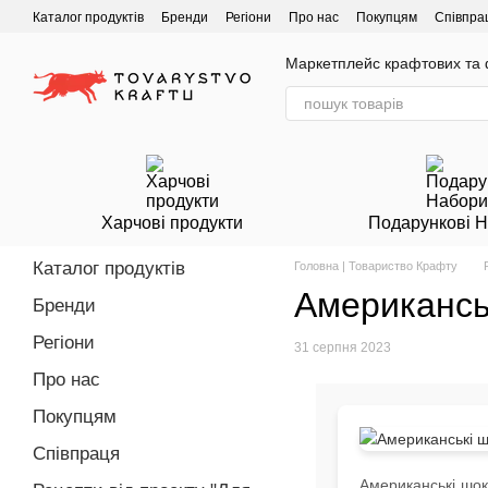
Перейти до основного контенту
Каталог продуктів
Бренди
Регіони
Про нас
Покупцям
Співпра
Маркетплейс крафтових та ф
Харчові продукти
Подарункові 
Каталог продуктів
Головна | Товариство Крафту
Американсь
Бренди
Регіони
31 серпня 2023
Про нас
Покупцям
Співпраця
Американські шок