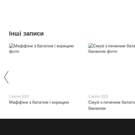
Інші записи
2 квітня 2025
2 квітня 2025
Маффіни з бататом і корицею
Смузі з печеним батато
бананом