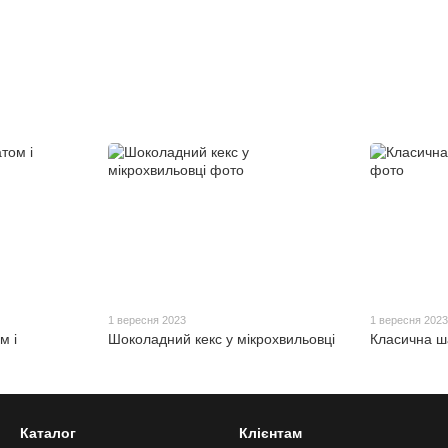
1 вересня 2023
1 вересня 202
м і
Шоколадний кекс у мікрохвильовці
Класична ш
Каталог
Клієнтам