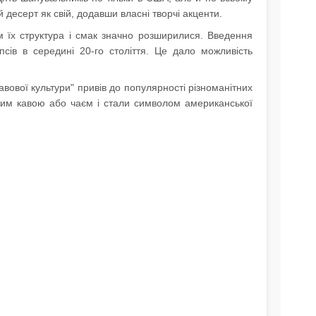
 десерт як свій, додавши власні творчі акценти.
м їх структура і смак значно розширилися. Введення
ів в середині 20-го століття. Це дало можливість
вової культури" привів до популярності різноманітних
рячим кавою або чаєм і стали символом американської