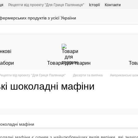
ця
Рецепти від проекту "Для Гриця Паляниця"
Історії
Контакти
ермерських продуктів з усієї України
Набори
Товари для тварин
Тов
Рецепти від проекту "Для Гриця Паляниця"
Десерти та випічка
Американські шок
кі шоколадні мафіни
оладні мафіни є одним з найулюбленіших видів випічки, які знахо