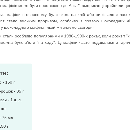
ня мафінів може бути простежено до Англії, американці прийняли цей
кі мафіни в основному були схожі на хліб або пиріг, але з часо
пт стало великим проривом, особливо з появою шоколадних чіпс
у шоколадного мафіна, який ми знаємо сьогодні.
 стали особливо популярними у 1980-1990-х роках, коли розквіт "ка
кі можна було з'їсти "на ходу". Ці мафіни часто подавалися з га
ти:
 - 150 г
орошок - 35 г
ач - 1 ч. л.
 шт
- 75 мл
150 г