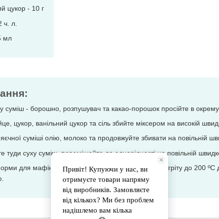
й цукор - 10 г
2 ч. л.
5 мл
ання:
у суміш - борошно, розпушувач та какао-порошок просійте в окрему
це, цукор, ванільний цукор та сіль збийте міксером на високій швидк
яєчної суміші олію, молоко та продовжуйте збивати на повільній шви
е туди суху суміш, перемішайте до однорідності на повільній швидко
орми для мафінів на 1/2 і поставте випікатися у розігріту до 200 ºС
ю.