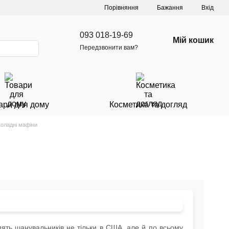
Порівняння
Бажання
Вхід
093 018-19-69
Мій кошик
Передзвонити вам?
ари для дому
Косметика та догляд
оладні мафіни
дять шанувальників не тільки в США, але й по всьому