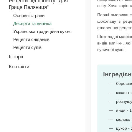
Рецепти від проекту "Для
світу. Хоча корін
Гриця Паляниця"
Перші американсь
Основні страви
шоколаду в реце
Десерти та випічка
створенню рецепт
Українська традиційна кухня
Шоколадні мафіни
Рецепти сніданків
видів випічки, я
Рецепти супів
вуличної кухні.
Історії
Контакти
Інгредієн
борошно
какао-п
розпушув
яйця - 1
молоко 
цукор - 