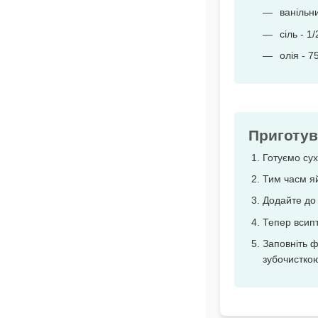
ванільни
сіль - 1/
олія - 7
Приготув
Готуємо сух
Тим часм яй
Додайте до 
Тепер всипт
Заповніть ф
зубочистко