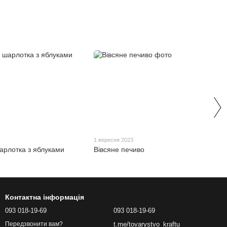
3
1 вересня 2023
арлотка з яблуками
Вівсяне печиво
Контактна інформація
093 018-19-69
093 018-19-69
t.me/tovarystvo_kraftu
Передзвонити вам?