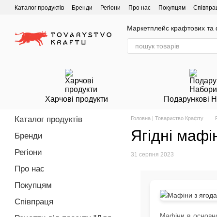
Перейти до основного контенту
Каталог продуктів
Бренди
Регіони
Про нас
Покупцям
Співпра
Маркетплейс крафтових та ф
Харчові продукти
Подарункові 
Каталог продуктів
Головна | Товариство Крафту
Ягідні мафі
Бренди
Регіони
31 серпня 2023
Про нас
Покупцям
Співпраця
Мафіни в основно