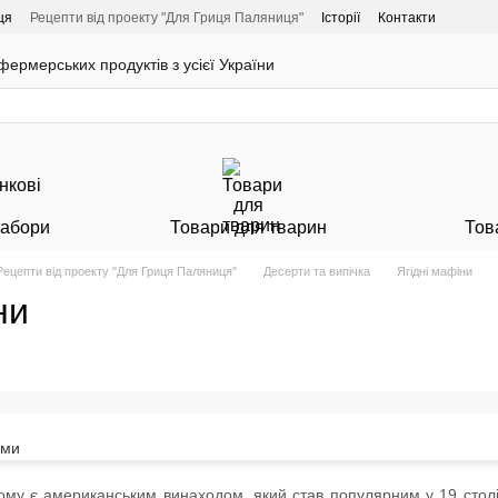
ця
Рецепти від проекту "Для Гриця Паляниця"
Історії
Контакти
ермерських продуктів з усієї України
Набори
Товари для тварин
Тов
Рецепти від проекту "Для Гриця Паляниця"
Десерти та випічка
Ягідні мафіни
ни
му є американським винаходом, який став популярним у 19 столітт