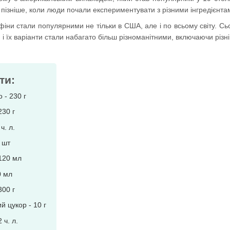
пізніше, коли люди почали експериментувати з різними інгредієнта
фіни стали популярними не тільки в США, але і по всьому світу. Сь
 і їх варіанти стали набагато більш різноманітними, включаючи різні в
ти:
 - 230 г
230 г
ч. л.
 шт
 120 мл
0 мл
300 г
й цукор - 10 г
2 ч. л.