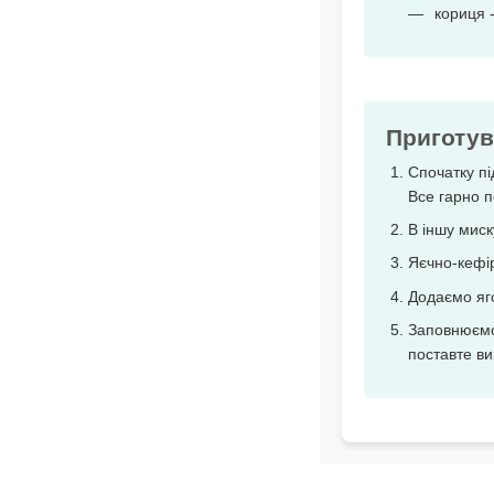
кориця -
Приготув
Спочатку пі
Все гарно 
В іншу миск
Яєчно-кефір
Додаємо яго
Заповнюємо 
поставте ви