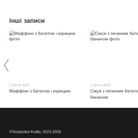
Інші записи
2 квітня 2025
2 квітня 2025
Маффіни з бататом і корицею
Смузі з печеним батато
бананом
©Tovarystvo Kraftu, 2023-2026