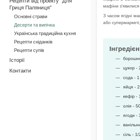
Рецепти від проекту "Для
мафіни з'явилися 
Гриця Паляниця"
З часом ягідні ма
Основні страви
або супермаркеті,
Десерти та випічка
Українська традиційна кухня
Рецепти сніданків
Інгредієн
Рецепти супів
борошно
Історії
цукор - 
Контакти
сода - 1 
яйця - 2
кефір -
олія - 5
ягоди - 
ванільни
сіль - 1/