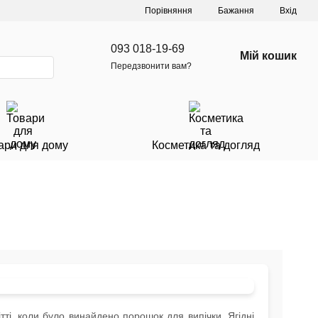
Порівняння
Бажання
Вхід
093 018-19-69
Мій кошик
Передзвонити вам?
ари для дому
Косметика та догляд
і, коли було винайдено порошок для випічки. Ягідні