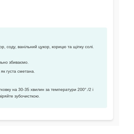
р, соду, ванільний цукор, корицю та щіпку солі.
льно збиваємо.
як густа сметана.
ховку на 30-35 хвилин за температури 200°./2 і
евіряйте зубочисткою.