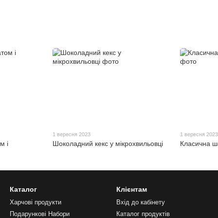
1 вересня 2023
1 вересня 202
м і
Шоколадний кекс у мікрохвильовці
Класична ш
Каталог
Клієнтам
Харчові продукти
Вхід до кабінету
Подарункові Набори
Каталог продуктів