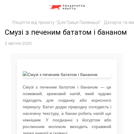
Рецепти від проекту "Для Гриця Паляниця"
Десерти та ви
Смузі з печеним бататом і бананом
2 квітня 2025
Смузі з печеним бататом і бананом — це
поживний, кремовий напій, який чудово
підходить для сніданку або корисного
перекусу. Батат додає природну солодкість і
насичену текстуру, а банан робить напій ще
ніжнішим. У поєднанні з йогуртом або
рослинним молоком виходить справжній
заряд енергії в склянці.