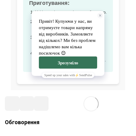
Приготування:
Усі інгредієнти помістити в блендер.
Збити до однорідної кремової
консистенції.
Спробувати на солодкість, додати
мед за потреби.
Подавати охолодженим, можна
прикрасити горішками чи насінням.
Обговорення