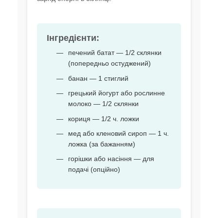
Інгредієнти:
печений батат — 1/2 склянки
(попередньо остуджений)
банан — 1 стиглий
грецький йогурт або рослинне
молоко — 1/2 склянки
кориця — 1/2 ч. ложки
мед або кленовий сироп — 1 ч.
ложка (за бажанням)
горішки або насіння — для
подачі (опційно)