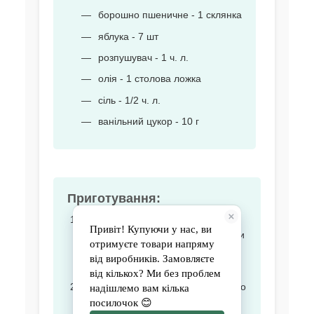
борошно пшеничне - 1 склянка
яблука - 7 шт
розпушувач - 1 ч. л.
олія - 1 столова ложка
сіль - 1/2 ч. л.
ванільний цукор - 10 г
Приготування:
Розігріти духовку до 200 градусів.
Відокремити білки від жовтків. Білки
збити в міцну піну із щіпкою солі,
поступово додаючи цукор.
Продовжувати збивати, додаючи по
одному жовтки, потім розпушувач