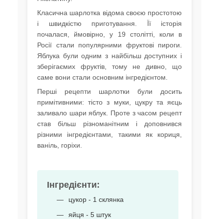
Класична шарлотка відома своєю простотою
і швидкістю приготування. Її історія
почалася, ймовірно, у 19 столітті, коли в
Росії стали популярними фруктові пироги.
Яблука були одним з найбільш доступних і
зберігаємих фруктів, тому не дивно, що
саме вони стали основним інгредієнтом.
Перші рецепти шарлотки були досить
примітивними: тісто з муки, цукру та яєць
заливало шари яблук. Проте з часом рецепт
став більш різноманітним і доповнився
різними інгредієнтами, такими як кориця,
ваніль, горіхи.
Інгредієнти:
цукор - 1 склянка
яйця - 5 штук