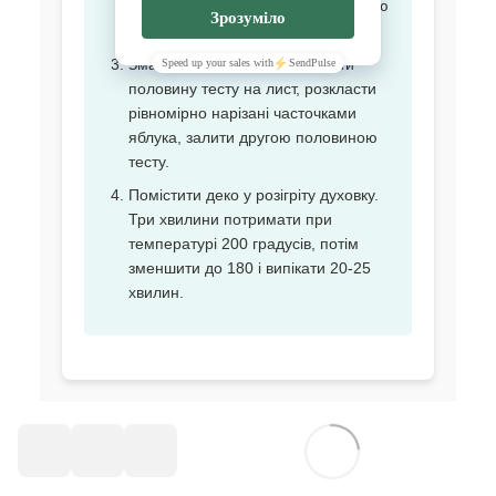
та борошно. Тісто за консистенцією
має нагадувати сметану.
Змастити лист маслом. Вилити
половину тесту на лист, розкласти
рівномірно нарізані часточками
яблука, залити другою половиною
тесту.
Помістити деко у розігріту духовку.
Три хвилини потримати при
температурі 200 градусів, потім
зменшити до 180 і випікати 20-25
хвилин.