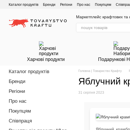
Перейти до основного контенту
Каталог продуктів
Бренди
Регіони
Про нас
Покупцям
Співпра
Маркетплейс крафтових та ф
Харчові продукти
Подарункові 
Каталог продуктів
Головна | Товариство Крафту
Яблучний к
Бренди
Регіони
31 серпня 2023
Про нас
Покупцям
Співпраця
Яблучний крамбл 