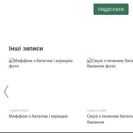
Надіслати
Інші записи
2 квітня 2025
2 квітня 2025
Маффіни з бататом і корицею
Смузі з печеним батато
бананом