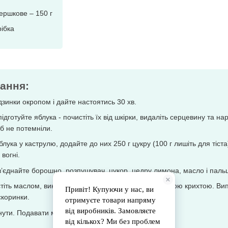
ершкове – 150 г
рібка
ання:
зинки окропом і дайте настоятись 30 хв.
ідготуйте яблука - почистіть їх від шкірки, видаліть серцевину та н
б не потемніли.
блука у каструлю, додайте до них 250 г цукру (100 г лишіть для тіст
вогні.
’єднайте борошно, розпушувач, цукор, цедру лимона, масло і пальц
іть маслом, викладіть яблука і посипте підготовленою крихтою. Ви
скоринки.
нути. Подавати можна із кулькою морозива.