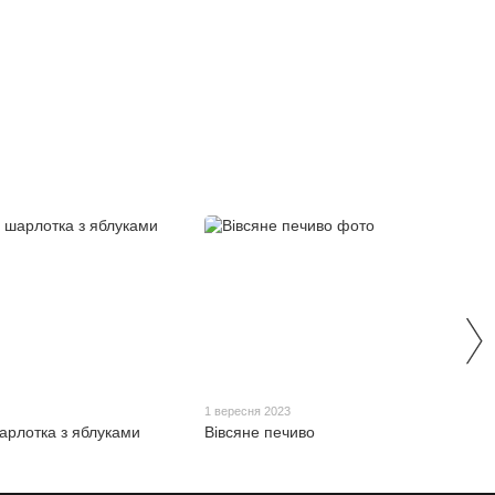
3
1 вересня 2023
арлотка з яблуками
Вівсяне печиво