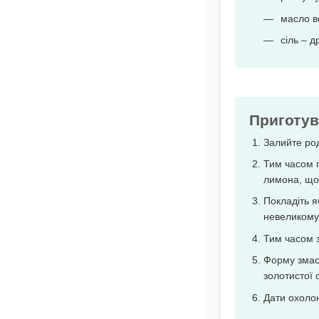
масло в
сіль – д
Приготув
Залийте род
Тим часом п
лимона, що
Покладіть я
невеликому 
Тим часом з
Форму змаст
золотистої 
Дати охоло