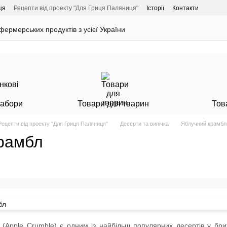
ця
Рецепти від проекту "Для Гриця Паляниця"
Історії
Контакти
ермерських продуктів з усієї України
Набори
Товари для тварин
Тов
Рецепти від проекту "Для Гриця Паляниця"
Десерти та випічка
Яблучний крамбл
рамбл
(Apple Crumble) є одним із найбільш популярних десертів у британ