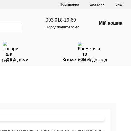
Порівняння
Бажання
Вхід
093 018-19-69
Мій кошик
Передзвонити вам?
ари для дому
Косметика та догляд
ській кулінарії, а його історія часто асоціюється з