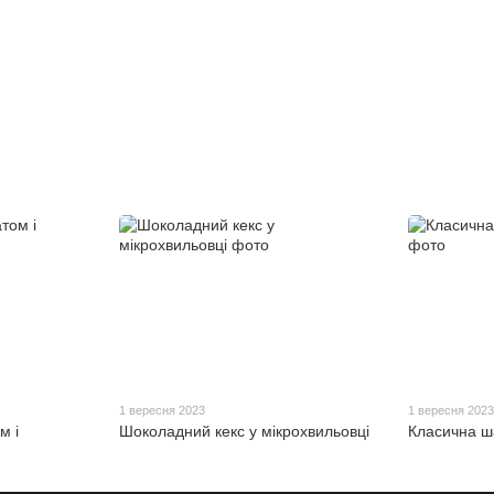
1 вересня 2023
1 вересня 202
м і
Шоколадний кекс у мікрохвильовці
Класична ш