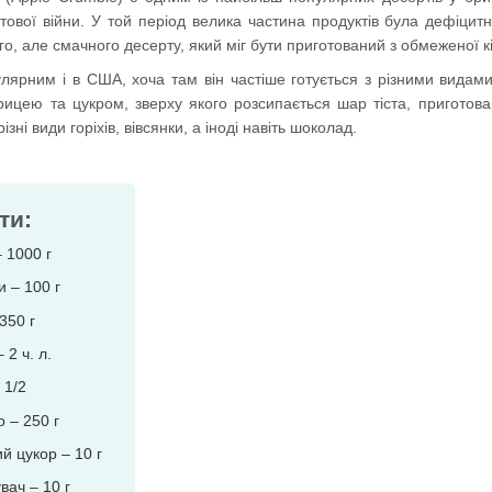
ітової війни. У той період велика частина продуктів була дефіци
о, але смачного десерту, який міг бути приготований з обмеженої кіл
лярним і в США, хоча там він частіше готується з різними видами
рицею та цукром, зверху якого розсипається шар тіста, приготова
зні види горіхів, вівсянки, а іноді навіть шоколад.
ти:
 1000 г
и – 100 г
350 г
 2 ч. л.
 1/2
 – 250 г
й цукор – 10 г
вач – 10 г