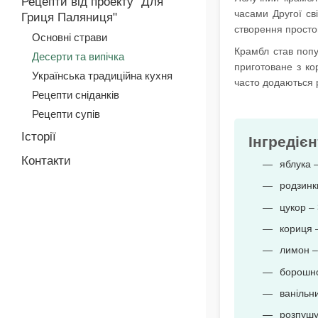
Рецепти від проекту "Для
часами Другої св
Гриця Паляниця"
створення простог
Основні страви
Крамбл став попу
Десерти та випічка
приготоване з ко
Українська традиційна кухня
часто додаються рі
Рецепти сніданків
Рецепти супів
Історії
Інгредієн
Контакти
яблука –
родзинк
цукор – 
кориця –
лимон –
борошно
ванільни
розпушу