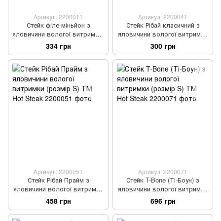
Артикул: 2200011
Артикул: 2200041
Стейк філе-міньйон з
Стейк Рібай класичний з
яловичини вологої витримки,
яловичини вологої витримки
200 г ТМ Hot Steak
(розмір S) ТМ Hot Steak
334 грн
300 грн
Артикул: 2200051
Артикул: 2200071
Стейк Рібай Прайм з
Стейк T-Bone (Ті-Боун) з
яловичини вологої витримки
яловичини вологої витримки
(розмір S) ТМ Hot Steak
(розмір S) ТМ Hot Steak
458 грн
696 грн