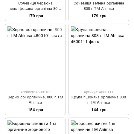
Сочевиця червона
Сочевиця зелена органічна
нешліфована органічна 808 г
808 г ТМ Аhimsa
ТМ Ahimsa
179 грн
179 грн
Артикул: 4600101
Артикул: 4600111
Зерно сої органічне, 800 г ТМ
Крупа пшоняна органічна 808
Ahimsa
г TM Ahimsa
154 грн
144 грн