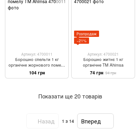
Розпродаж
−21%
Артикул: 4700011
Артикул: 4700021
Борошно спельти 1 кг
Борошно житнє 1 кг
органічне жорнового помелу
органічне TM Ahimsa
ТМ Ahimsa
104 грн
74 грн
94 грн
Показати ще 20 товарів
Назад
Вперед
1
з 14