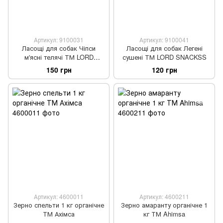
Артикул: 9100031
Артикул: 9100041
Ласощі для собак Чіпси
Ласощі для собак Легені
м'ясні телячі ТМ LORD
сушені ТМ LORD SNACKSS
SNACKSS
150 грн
120 грн
Артикул: 4600011
Артикул: 4600211
Зерно спельти 1 кг органічне
Зерно амаранту органічне 1
ТМ Ахімса
кг ТМ Ahimsa