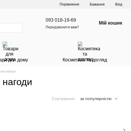
Порівняння
Бажання
Вхід
093 018-19-69
Мій кошик
Передзвонити вам?
ари для дому
Косметика та догляд
ові набори
ї нагоди
Сортування:
за популярністю