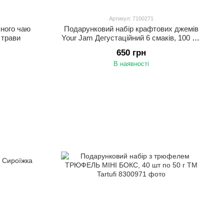
Артикул: 7100271
яного чаю
Подарунковий набір крафтових джемів
 трави
Your Jam Дегустаційний 6 смаків, 100 г х
6 шт ТМ Лас
650 грн
В наявності