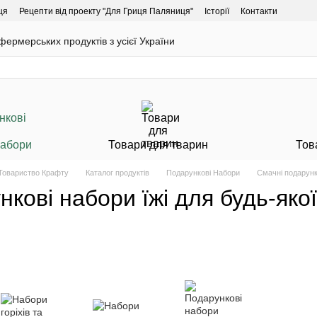
ця
Рецепти від проекту "Для Гриця Паляниця"
Історії
Контакти
ермерських продуктів з усієї України
Набори
Товари для тварин
Тов
 Товариство Крафту
Каталог продуктів
Подарункові Набори
Смачні подарунк
кові набори їжі для будь-яко