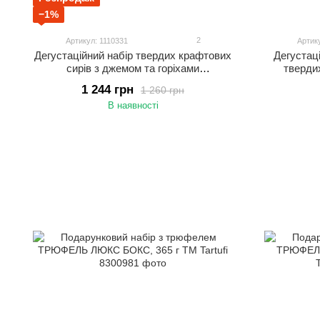
−1%
2
Артикул: 1110331
Артик
Дегустаційний набір твердих крафтових
Дегустац
сирів з джемом та горіхами
тверди
"Браталівська мозаїка", 1100 г ТМ
Бр
1 244 грн
1 260 грн
Браталівська сироварня
В наявності