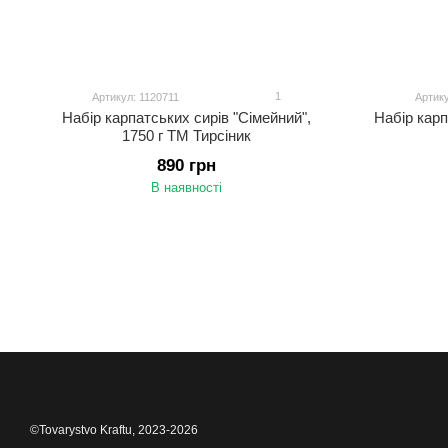
1
Артикул: 1120711
Артику
Набір карпатських сирів "Сімейний",
Набір карп
1750 г ТМ Тирсіник
890 грн
В наявності
©Tovarystvo Kraftu, 2023-2026