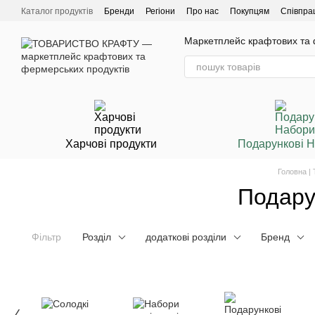
Перейти до основного контенту
Каталог продуктів
Бренди
Регіони
Про нас
Покупцям
Співпра
Маркетплейс крафтових та ф
Харчові продукти
Подарункові 
Головна |
Подарун
Фільтр
Розділ
додаткові розділи
Бренд