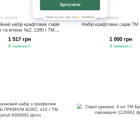
1
ул: 1110341
Артикул: 1500541
ійний набір крафтових сирів
Набір крафтових сирів ТМ
х та м'яких №2, 1390 г ТМ
аталівська сироварня
1 517 грн
1 000 грн
В наявності
В наявності