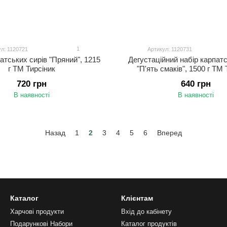
1
л: 1120721
Артикул: 1120731
атських сирів "Пряний", 1215
Дегустаційний набір карпатс
г ТМ Тирсіник
"П'ять смаків", 1500 г ТМ 
720 грн
640 грн
В наявності
В наявності
Назад
1
2
3
4
5
6
Вперед
Каталог
Клієнтам
Харчові продукти
Вхід до кабінету
Подарункові Набори
Каталог продуктів