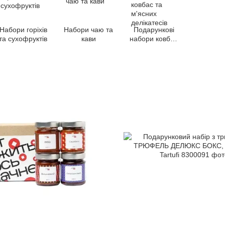
Набори горіхів
Набори чаю та
Подарункові
та сухофруктів
кави
набори ковбас
та м'ясних
делікатесів