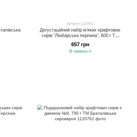
Артикул: 1120671
аталівська
Дегустаційний набір м'яких крафтових
сирів "Любарська перлина", 600 г ТМ
Браталівська сироварня
657 грн
В наявності