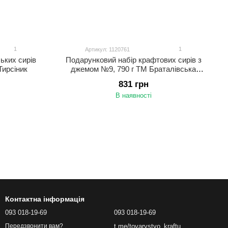
1
1
Артикул: 1120761
ьких сирів
Подарунковий набір крафтових сирів з
Тирсіник
джемом №9, 790 г ТМ Браталівська
сироварня
831 грн
В наявності
Контактна інформація
093 018-19-69
093 018-19-69
t.me/tovarystvo_kraftu
Передзвонити вам?