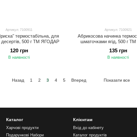
Артикул: 7100911
Артикул: 7100921
Іриска" термостабільна, для
Абрикосова начинка термос
а десертів, 500 г ТМ ЯГОДАР
шматочками ягід, 500 г Т
120 грн
135 грн
В наявності
В наявності
Назад
1
2
3
4
5
Вперед
Показати все
Каталог
Клієнтам
Харчові продукти
Вхід до кабінету
Подарункові Набори
Каталог продуктів