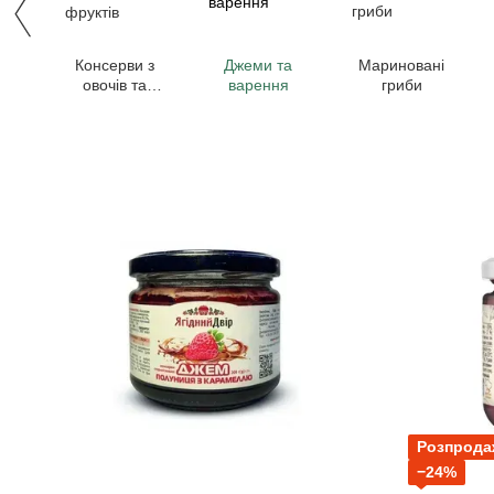
Консерви з
Джеми та
Мариновані
овочів та
варення
гриби
фруктів
Розпрода
−24%