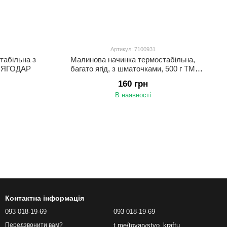
Артикул: 7100931
табільна з
Малинова начинка термостабільна,
М ЯГОДАР
багато ягід, з шматочками, 500 г ТМ
ЯГОДАР
160 грн
В наявності
Контактна інформація
093 018-19-69
093 018-19-69
t.me/tovarystvo_kraftu
Передзвонити вам?