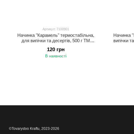
Артикул: 7100901
Начинка "Карамель" термостабільна,
Начинка "
для випічки та десертів, 500 г ТМ
випічки т
ЯГОДАР
120 грн
В наявності
©Tovarystvo Kraftu, 2023-2026