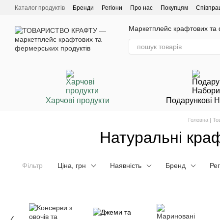
Перейти до основного контенту
Каталог продуктів
Бренди
Регіони
Про нас
Покупцям
Співпра
Маркетплейс крафтових та ф
Харчові продукти
Подарункові 
Головна | Т
Натуральні краф
Фільтр
Ціна, грн
Наявність
Бренд
Рег