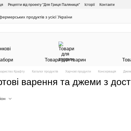
ця
Рецепти від проекту "Для Гриця Паляниця"
Історії
Контакти
ермерських продуктів з усієї України
Набори
Товари для тварин
Тов
овариство Крафту
Каталог продуктів
Харчові продукти
Консервація
Джем
тові варення та джеми з дост
іон