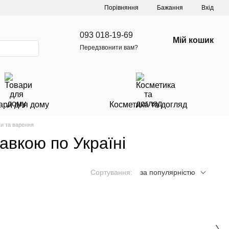
Порівняння
Бажання
Вхід
093 018-19-69
Мій кошик
Передзвонити вам?
ари для дому
Косметика та догляд
и та варення
авкою по Україні
Сортування:
за популярністю