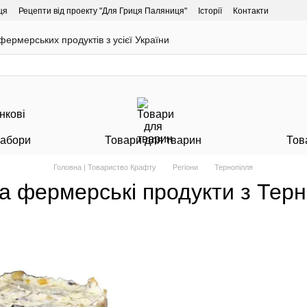
ця
Рецепти від проекту "Для Гриця Паляниця"
Історії
Контакти
ермерських продуктів з усієї України
Набори
Товари для тварин
Тов
Головна | Товариство Крафту
Регіони
Тернопілля
та фермерські продукти з Тер