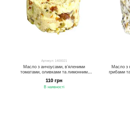
Артикул: 1400021
Масло з анчоусами, вʼяленими
Масло з 
томатами, оливками та лимонним
грибами та
фрешем, 100 г ТМ Pasta Mi Casa
110 грн
В наявності