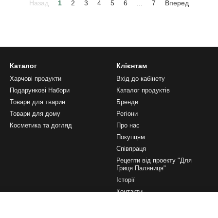
Назад
1
2
3
4
5
6
...
7
Вперед
Каталог
Клієнтам
Харчові продукти
Вхід до кабінету
Подарункові Набори
Каталог продуктів
Товари для тварин
Бренди
Товари для дому
Регіони
Косметика та догляд
Про нас
Покупцям
Співпраця
Рецепти від проекту "Для
Гриця Паляниця"
Історії
Контакти
Ми в соцмережах