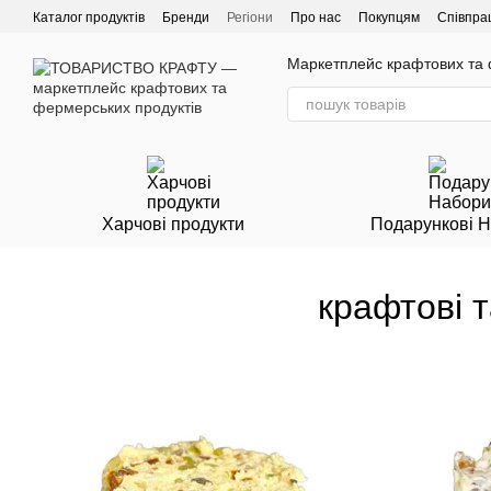
Перейти до основного контенту
Каталог продуктів
Бренди
Регіони
Про нас
Покупцям
Співпра
Маркетплейс крафтових та ф
Харчові продукти
Подарункові 
крафтові 